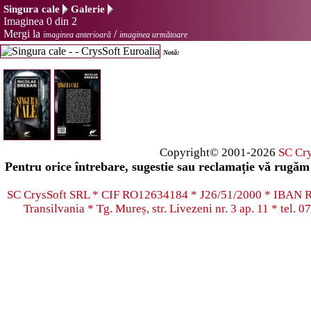
Singura cale
Galerie
Imaginea 0 din 2
Mergi la
/
imaginea anterioară
imaginea următoare
Notă:
Copyright© 2001-2026
SC Cr
Pentru orice întrebare, sugestie sau reclamație vă rugăm 
SC CrysSoft SRL * CIF RO12634184 * J26/51/2000 * IB
Transilvania * Tg. Mureș, str. Livezeni nr. 3 ap. 11 * tel.
07