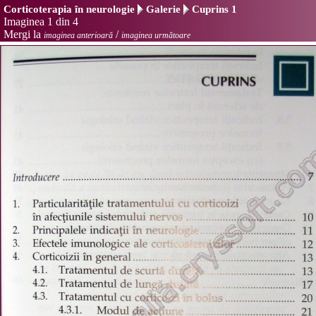
Corticoterapia în neurologie
Galerie
Cuprins 1
Imaginea 1 din 4
Mergi la
/
imaginea anterioară
imaginea următoare