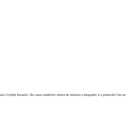
ui CrysSoft Euroalia. Din cauza condițiilor tehnice de realizare a fotografiei și a prelucrării într-un