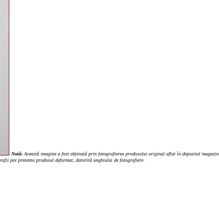
Notă:
Această imagine a fost obținută prin fotografierea produsului original aflat în depozitul magazinul
grafii pot prezenta produsul deformat, datorită unghiului de fotografiere.