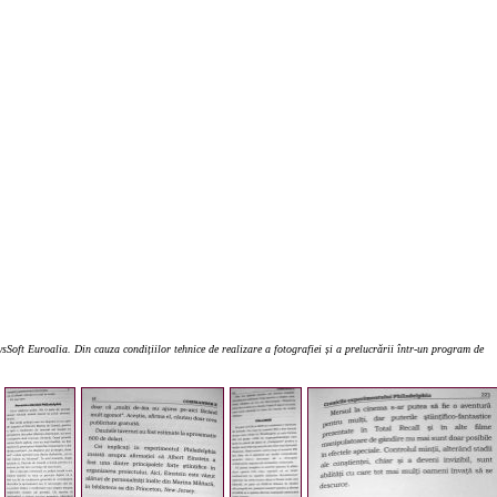
Soft Euroalia. Din cauza condițiilor tehnice de realizare a fotografiei și a prelucrării într-un program de