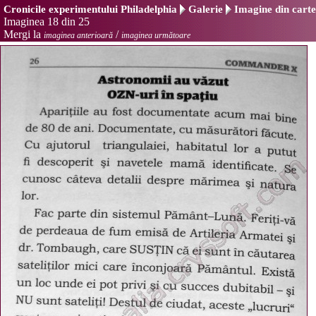
Cronicile experimentului Philadelphia
Galerie
Imagine din carte
Imaginea 18 din 25
Mergi la
/
imaginea anterioară
imaginea următoare