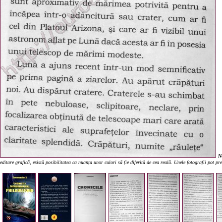
N
editare grafică, există posibilitatea ca nuanța unor culori să fie diferită de cea reală. Unele fotografii pot p