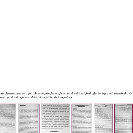
otă:
Această imagine a fost obținută prin fotografierea produsului original aflat în depozitul magazinului Crys
rezenta produsul deformat, datorită unghiului de fotografiere.