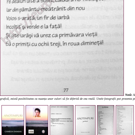
Notă:
Ac
grafică, există posibilitatea ca nuanța unor culori să fie diferită de cea reală. Unele fotografii pot prezenta 