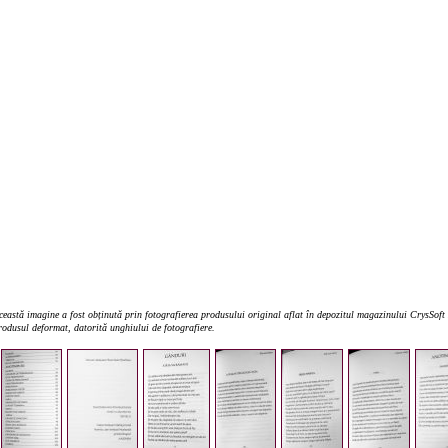
eastă imagine a fost obținută prin fotografierea produsului original aflat în depozitul magazinului CrysSoft E
produsul deformat, datorită unghiului de fotografiere.