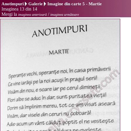
Anotimpuri
Galerie
Imagine din carte 5 - Martie
Imaginea 13 din 14
Mergi la
/
imaginea anterioară
imaginea următoare