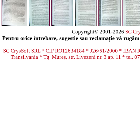
Copyright© 2001-2026
SC Cr
Pentru orice întrebare, sugestie sau reclamație vă rugăm 
SC CrysSoft SRL * CIF RO12634184 * J26/51/2000 * IB
Transilvania * Tg. Mureș, str. Livezeni nr. 3 ap. 11 * tel.
07