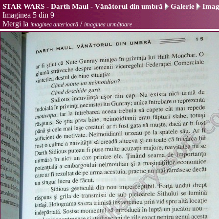
STAR WARS - Darth Maul - Vânătorul din umbră
Galerie
Imagi
Imaginea 5 din 9
Mergi la
/
imaginea anterioară
imaginea următoare