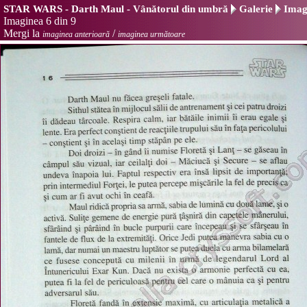
STAR WARS - Darth Maul - Vânătorul din umbră
Galerie
Imagi
Imaginea 6 din 9
Mergi la
/
imaginea anterioară
imaginea următoare