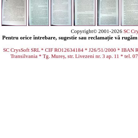
Copyright© 2001-2026
SC Cr
Pentru orice întrebare, sugestie sau reclamație vă rugăm 
SC CrysSoft SRL * CIF RO12634184 * J26/51/2000 * IB
Transilvania * Tg. Mureș, str. Livezeni nr. 3 ap. 11 * tel.
07