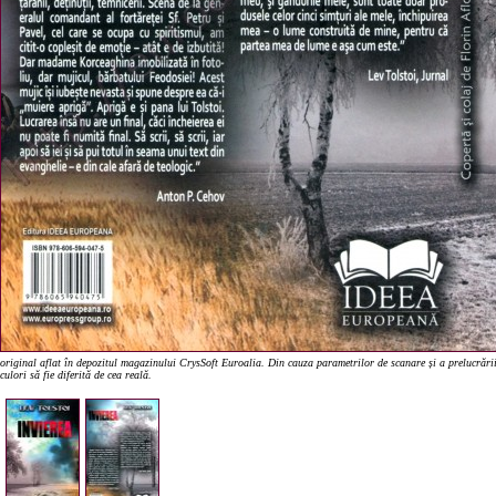
original aflat în depozitul magazinului CrysSoft Euroalia. Din cauza parametrilor de scanare și a prelucrării
culori să fie diferită de cea reală.