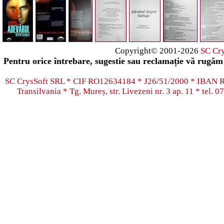
Copyright© 2001-2026
SC Cr
Pentru orice întrebare, sugestie sau reclamație vă rugăm 
SC CrysSoft SRL * CIF RO12634184 * J26/51/2000 * IB
Transilvania * Tg. Mureș, str. Livezeni nr. 3 ap. 11 * tel.
07