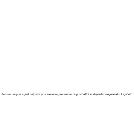
:
Această imagine a fost obținută prin scanarea produsului original aflat în depozitul magazinului CrysSoft Eu