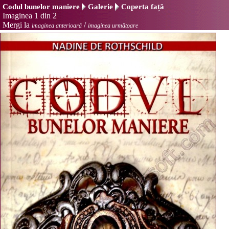
Codul bunelor maniere
Galerie
Coperta față
Imaginea 1 din 2
Mergi la
/
imaginea anterioară
imaginea următoare