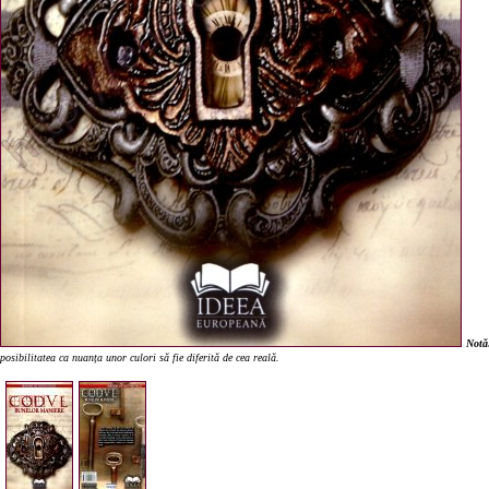
Notă
posibilitatea ca nuanța unor culori să fie diferită de cea reală.