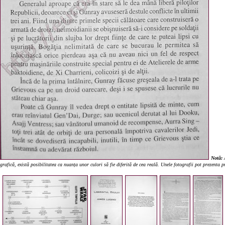
Notă:
A
grafică, există posibilitatea ca nuanța unor culori să fie diferită de cea reală. Unele fotografii pot prezenta 