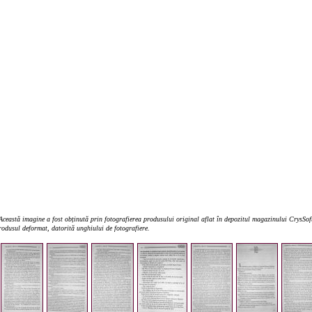
ceastă imagine a fost obținută prin fotografierea produsului original aflat în depozitul magazinului CrysSoft 
produsul deformat, datorită unghiului de fotografiere.