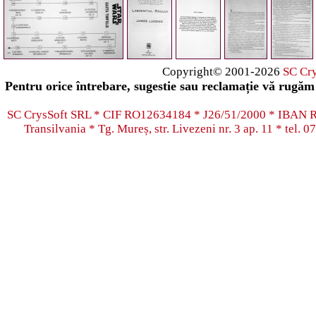
Copyright© 2001-2026
SC Cr
Pentru orice întrebare, sugestie sau reclamație vă rugăm 
SC CrysSoft SRL * CIF RO12634184 * J26/51/2000 * IB
Transilvania * Tg. Mureș, str. Livezeni nr. 3 ap. 11 * tel.
07