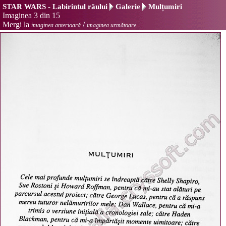
STAR WARS - Labirintul răului
Galerie
Mulțumiri
Imaginea 3 din 15
Mergi la
/
imaginea anterioară
imaginea următoare