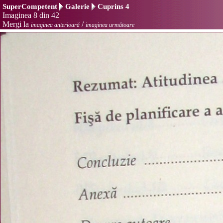
SuperCompetent
Galerie
Cuprins 4
Imaginea 8 din 42
Mergi la
/
imaginea anterioară
imaginea următoare