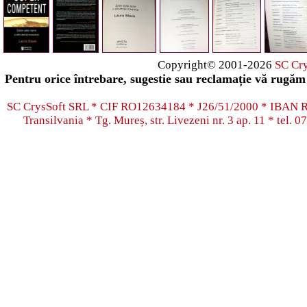
Copyright© 2001-2026
SC Cr
Pentru orice întrebare, sugestie sau reclamație vă rugăm 
SC CrysSoft SRL * CIF RO12634184 * J26/51/2000 * IB
Transilvania * Tg. Mureș, str. Livezeni nr. 3 ap. 11 * tel.
07