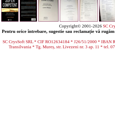
Copyright© 2001-2026
SC Cr
Pentru orice întrebare, sugestie sau reclamație vă rugăm 
SC CrysSoft SRL * CIF RO12634184 * J26/51/2000 * IB
Transilvania * Tg. Mureș, str. Livezeni nr. 3 ap. 11 * tel.
07