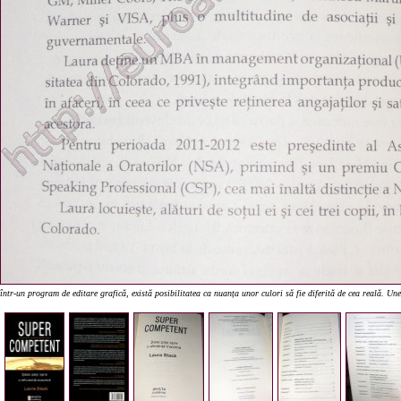
într-un program de editare grafică, există posibilitatea ca nuanța unor culori să fie diferită de cea reală. Un