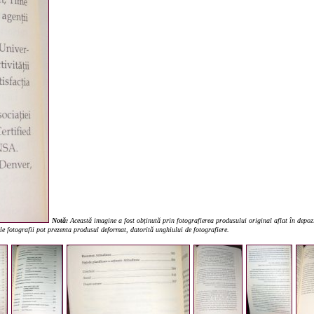
Notă:
Această imagine a fost obținută prin fotografierea produsului original aflat în depozi
ele fotografii pot prezenta produsul deformat, datorită unghiului de fotografiere.