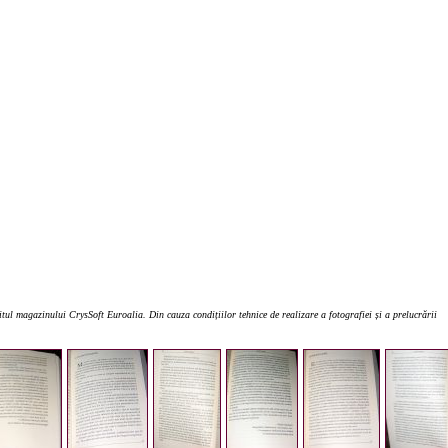
tul magazinului CrysSoft Euroalia. Din cauza condițiilor tehnice de realizare a fotografiei și a prelucrării