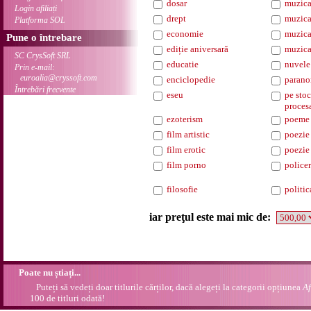
dosar
muzica
Login afiliați
drept
muzica
Platforma SOL
economie
muzica
Pune o întrebare
ediție aniversară
muzica
SC CrysSoft SRL
educatie
nuvele
Prin e-mail:
euroalia@cryssoft.com
enciclopedie
parano
Întrebări frecvente
eseu
pe stoc
proces
ezoterism
poeme
film artistic
poezie
film erotic
poezie 
film porno
policer
filosofie
politic
iar preţul este mai mic de:
Poate nu știați...
Puteți să vedeți doar titlurile cărților, dacă alegeți la categorii opțiunea
Af
100 de titluri odată!