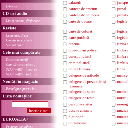
calatorii
jurisp
E-books
cantece de craciun
jurnal
CD-uri audio
cantece de petrecere
jurnal 
Limbi străine, dicționare
carte de bucate
legisla
Reviste
carte de colorat
legisl
Legislație, drept
carte juridică
legisla
Cuvinte încrucișate
cinema
limba 
Second hand
cine-roman policer
limba 
Cele mai cumpărate
corespondență
limba 
Dosarele morții
criminalistică
limbi s
Cum să construiești ...
critică literară
lirica
STAR WARS - Întoarce ...
STAR WARS - Yoda: re ...
culegere de articole
manag
Noutăți în magazin
culegere de prezentări și
manua
rezumate
Paradigma puterii în ...
culegere de spețe
medici
Lista noutăților
culegere de teste
mituri 
curs universitar
monogr
desene animate
muzica
dicționar
muzica
EUROALIA+
documentar
muzica
Program de afiliere