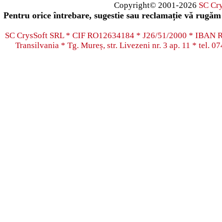
Copyright© 2001-2026
SC Cr
Pentru orice întrebare, sugestie sau reclamație vă rugăm 
SC CrysSoft SRL * CIF RO12634184 * J26/51/2000 * IB
Transilvania * Tg. Mureș, str. Livezeni nr. 3 ap. 11 * tel.
07