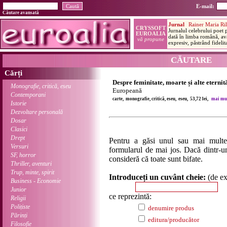
E-mail:
Căutare avansată
CĂUTARE
Cărți
Despre feminitate, moarte și alte eternit
Monografie, critică, eseu
Europeană
Contemporani
carte, monografie, critică, eseu, eseu, 53,72 lei,
mai mult
Istorie
Dezvoltare personală
Dosar
Clasici
Drept
Pentru a găsi unul sau mai multe
Versuri
formularul de mai jos. Dacă dintr-un
SF, horror
consideră că toate sunt bifate.
Thriller, aventuri
Trup, minte, spirit
Introduceți un cuvânt cheie:
(de e
Business - Economie
Junior
ce reprezintă:
Religii
Polițiste
denumire produs
Părinți
editura/producător
Filosofie