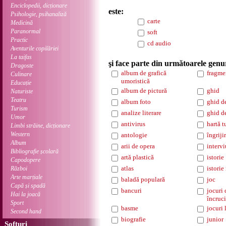
Enciclopedii, dicționare
este:
Psihologie, psihanaliză
carte
Medicină
Paranormal
soft
Practic
cd audio
Aventurile copilăriei
La taifas
şi face parte din următoarele genu
Dragoste
album de grafică
fragme
Culinare
umoristică
Educație
album de pictură
ghid
Naturiste
Teatru
album foto
ghid d
Turism
analize literare
ghid d
Umor
antivirus
hartă t
Limbi străine, dicționare
Western
antologie
îngriji
Album
arii de opera
intervi
Bibliografie școlară
artă plastică
istorie
Capodopere
atlas
istorie
Război
Arte marțiale
baladă populară
joc
Capă și spadă
bancuri
jocuri 
Hai la joacă
încruci
Sport
basme
jocuri 
Second hand
biografie
junior
Softuri