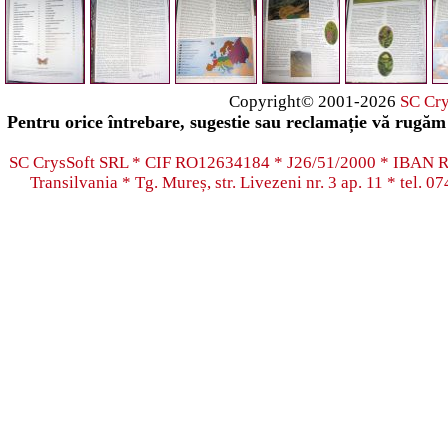
Copyright© 2001-2026
SC Cr
Pentru orice întrebare, sugestie sau reclamație vă rugăm 
SC CrysSoft SRL * CIF RO12634184 * J26/51/2000 * IB
Transilvania * Tg. Mureș, str. Livezeni nr. 3 ap. 11 * tel.
07