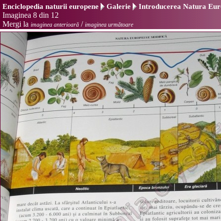
Enciclopedia naturii europene
Galerie
Introducerea Natura Euro
Imaginea 8 din 12
Mergi la
/
imaginea anterioară
imaginea următoare