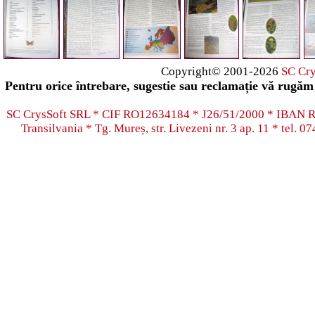
Copyright© 2001-2026
SC Cr
Pentru orice întrebare, sugestie sau reclamație vă rugăm 
SC CrysSoft SRL * CIF RO12634184 * J26/51/2000 * IB
Transilvania * Tg. Mureș, str. Livezeni nr. 3 ap. 11 * tel.
07