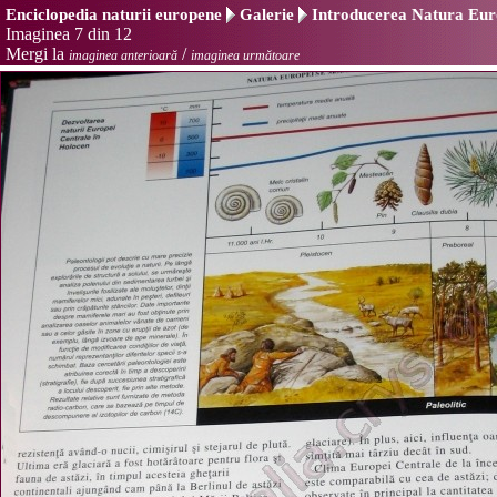
Enciclopedia naturii europene
Galerie
Introducerea Natura Euro
Imaginea 7 din 12
Mergi la
/
imaginea anterioară
imaginea următoare