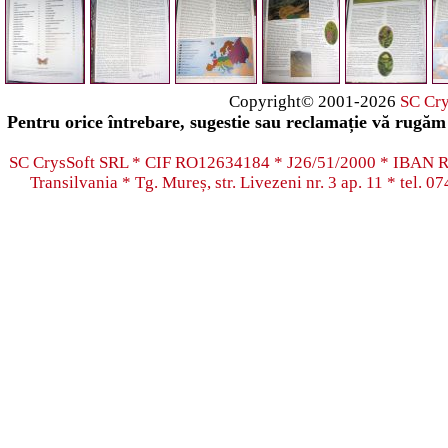
Copyright© 2001-2026
SC Cr
Pentru orice întrebare, sugestie sau reclamație vă rugăm 
SC CrysSoft SRL * CIF RO12634184 * J26/51/2000 * IB
Transilvania * Tg. Mureș, str. Livezeni nr. 3 ap. 11 * tel.
07