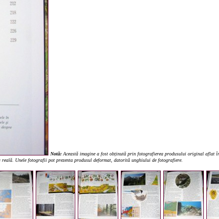
Notă:
Această imagine a fost obținută prin fotografierea produsului original aflat în
ea reală. Unele fotografii pot prezenta produsul deformat, datorită unghiului de fotografiere.