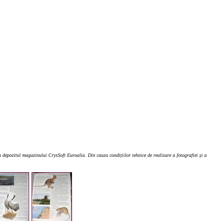
 depozitul magazinului CrysSoft Euroalia. Din cauza condițiilor tehnice de realizare a fotografiei și a