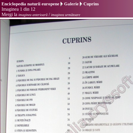
Enciclopedia naturii europene
Galerie
Cuprins
Imaginea 1 din 12
Mergi la
/
imaginea anterioară
imaginea următoare