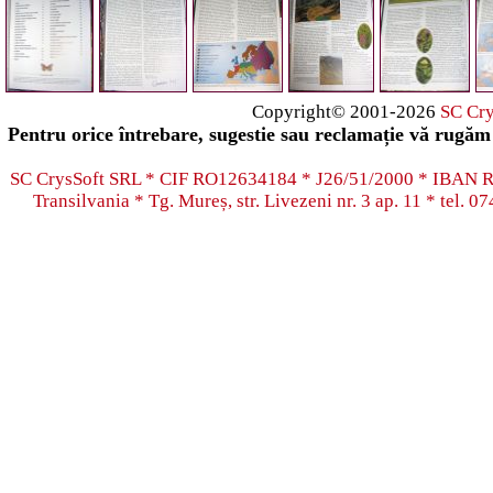
Copyright© 2001-2026
SC Cr
Pentru orice întrebare, sugestie sau reclamație vă rugăm 
SC CrysSoft SRL * CIF RO12634184 * J26/51/2000 * IB
Transilvania * Tg. Mureș, str. Livezeni nr. 3 ap. 11 * tel.
07