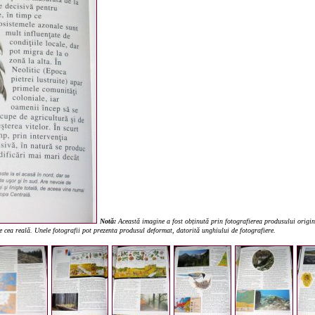
Notă:
Această imagine a fost obținută prin fotografierea produsului origina
de cea reală. Unele fotografii pot prezenta produsul deformat, datorită unghiului de fotografiere.