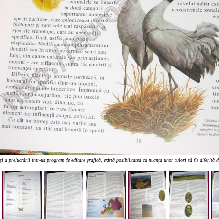
și a prelucrării într-un program de editare grafică, există posibilitatea ca nuanța unor culori să fie diferită 