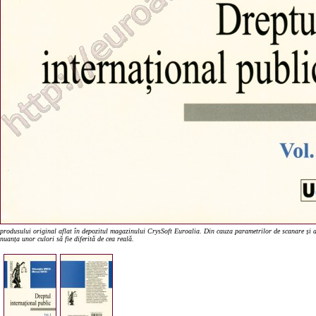
produsului original aflat în depozitul magazinului CrysSoft Euroalia. Din cauza parametrilor de scanare și a 
nuanța unor culori să fie diferită de cea reală.