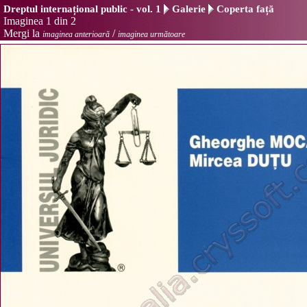
Dreptul internațional public - vol. 1
Galerie
Coperta față
Imaginea 1 din 2
Mergi la
/
imaginea anterioară
imaginea următoare