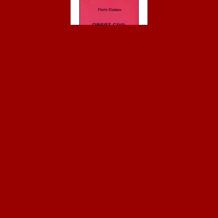
Drept civil. Teoria generală a
obligațiilor. Note de curs
Florin Ciutacu
Studiul vieții juridice a vieții
omenești, realizat atât din
perspectivă sincronică, cât și
diacronică denotă rolul
covârșitor al obligațiilor,
raporturile obligaționale
formând urzeala vieții juridice.
Aproape toate instituțiile
dreptului privat își au temeiul în
dreptul obligațiilor (raporturi
extrapatrimoniale: dreptul
familiei, materia creației
intelectuale, cât și raporturi
patrimoniale). Libertatea
proprietății, persoanei și
libertatea de a testa dobândesc