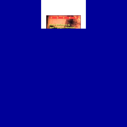
Nopți de coșmar
Pierre Bellemare, Jean-François
Nahmias
Pierre Bellemare și Jean-
François Nahmias ne oferă o
lecție de povestire polițistă,
plină de suspans, în care
asasinii cei mai celebri din lume
devin personaje principale, iar
polițiștii și vitimele - rămân de-
abia în planul secund. Crime
care nici nu pot fi bănuite se
întâmplă peste tot în lume,