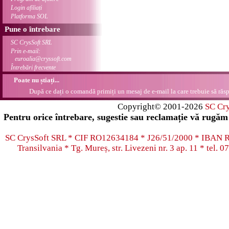
Login afiliați
Platforma SOL
Pune o întrebare
SC CrysSoft SRL
Prin e-mail:
euroalia@cryssoft.com
Întrebări frecvente
Poate nu știați...
După ce dați o comandă primiți un mesaj de e-mail la care trebuie să răsp
Copyright© 2001-2026
SC Cr
Pentru orice întrebare, sugestie sau reclamație vă rugăm 
SC CrysSoft SRL * CIF RO12634184 * J26/51/2000 * IB
Transilvania * Tg. Mureș, str. Livezeni nr. 3 ap. 11 * tel.
07