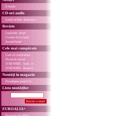
E-books
CD-uri audio
Limbi străine, dicționare
Reviste
Legislație, drept
Cuvinte încrucișate
Second hand
Cele mai cumpărate
Cum să construiești ...
Dosarele morții
STAR WARS - Yoda: re ...
STAR WARS - Întoarce ...
Noutăți în magazin
Paradigma puterii în ...
Lista noutăților
EUROALIA+
Program de afiliere