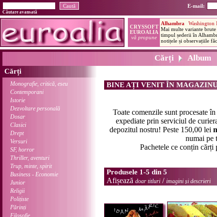
E-mail:
Căutare avansată
Cărți
Album
Cărți
Monografie, critică, eseu
BINE AȚI VENIT ÎN MAGAZIN
Contemporani
Istorie
Dezvoltare personală
Toate comenzile sunt procesate î
Dosar
expediate prin serviciul de curier
Clasici
depozitul nostru! Peste 150,00 lei
n
Drept
numai pe t
Versuri
Pachetele ce conțin cărți
SF, horror
Thriller, aventuri
Trup, minte, spirit
Produsele 1-5 din 5
Business - Economie
Afișează
/
doar titluri
imagini și descrieri
Junior
Religii
Polițiste
Părinți
Filosofie