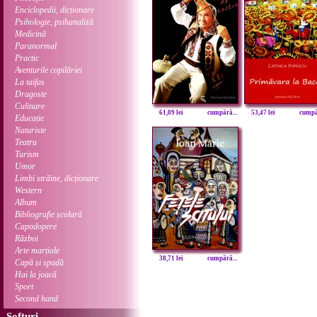
Enciclopedii, dicționare
Psihologie, psihanaliză
Medicină
Paranormal
Practic
Aventurile copilăriei
La taifas
Dragoste
Culinare
61,09 lei
cumpără...
53,47 lei
cumpăr
Educație
Naturiste
Teatru
Turism
Umor
Limbi străine, dicționare
Western
Album
Bibliografie școlară
Capodopere
Război
Arte marțiale
38,71 lei
cumpără...
Capă și spadă
Hai la joacă
Sport
Second hand
Softuri