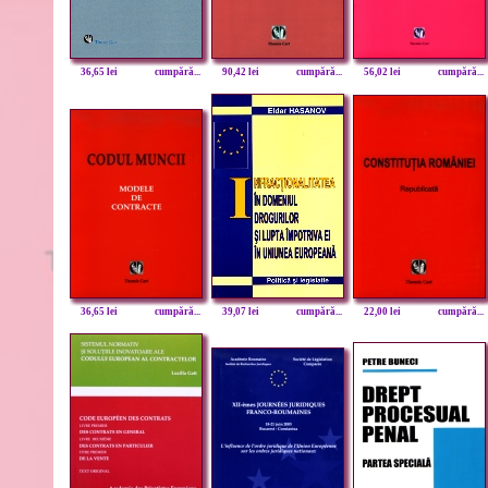
36,65 lei
cumpără...
90,42 lei
cumpără...
56,02 lei
cumpără...
36,65 lei
cumpără...
39,07 lei
cumpără...
22,00 lei
cumpără...