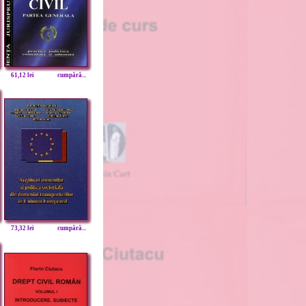
61,12 lei
cumpără...
73,32 lei
cumpără...