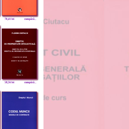
78,41 lei
cumpără...
58,56 lei
cumpără...