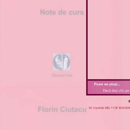
Poate nu știați...
Dacă dați clic pe
P
SC CrysSoft SRL * CIF RO126341