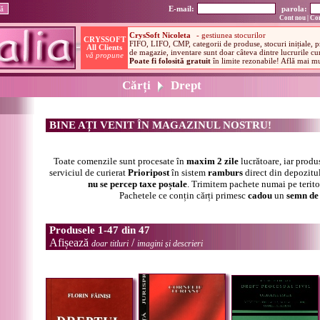
E-mail:
parola:
Cont nou
|
Con
Cărți
Drept
BINE AȚI VENIT ÎN MAGAZINUL NOSTRU!
Toate comenzile sunt procesate în
maxim 2 zile
lucrătoare, iar produ
serviciul de curierat
Prioripost
în sistem
ramburs
direct din depozitul
nu se percep taxe poștale
. Trimitem pachete numai pe terit
Pachetele ce conțin cărți primesc
cadou
un
semn de 
Produsele 1-47 din 47
Afișează
/
doar titluri
imagini și descrieri