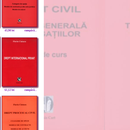
43,98 lei
cumpără...
61,12 lei
cumpără...