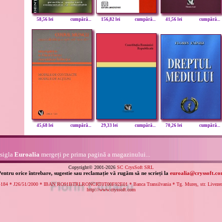
58,56 lei
cumpără...
156,82 lei
cumpără...
41,56 lei
cumpără...
45,68 lei
cumpără...
29,33 lei
cumpără...
70,26 lei
cumpără...
 sigla
Euroalia
mergeți pe prima pagină a magazinului...
Copyright© 2001-2026
SC CrysSoft SRL
entru orice întrebare, sugestie sau reclamație vă rugăm să ne scrieți la
euroalia@cryssoft.c
84 * J26/51/2000 * IBAN RO91BTRLRONCRT0T00F92E01 * Banca Transilvania * Tg. Mureș, str. Livezeni n
http://www.cryssoft.com