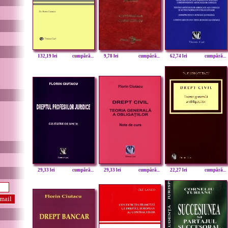
132,19 lei
cumpără...
9,78 lei
cumpără...
62,74 lei
cumpără...
29,33 lei
cumpără...
29,33 lei
cumpără...
22,27 lei
cumpără...