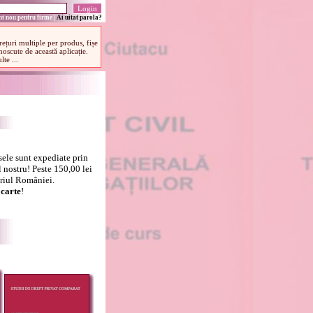
t nou pentru firme
|
Ai uitat parola?
sele sunt expediate prin
 nostru! Peste 150,00 lei
oriul României.
carte
!