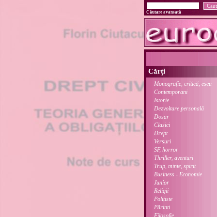
Căutare avansată
Cărți
Monografie, critică, eseu
Contemporani
Istorie
Dezvoltare personală
Dosar
Clasici
Drept
Versuri
SF, horror
Thriller, aventuri
Trup, minte, spirit
Business - Economie
Junior
Religii
Polițiste
Părinți
Filosofie