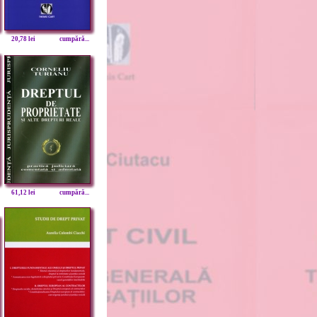
20,78 lei
cumpără...
61,12 lei
cumpără...