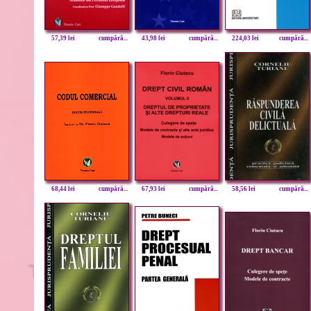
57,39 lei
cumpără...
43,98 lei
cumpără...
224,03 lei
cumpără...
68,44 lei
cumpără...
67,93 lei
cumpără...
58,56 lei
cumpără...