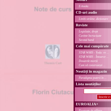
E-books
CD-uri audio
Limbi străine, dicționare
Reviste
Legislație, drept
Cuvinte încrucișate
Second hand
Cele mai cumpărate
STAR WARS - Yoda: re ...
STAR WARS - Întoarce ...
Dosarele morții
Cum să construiești ...
Noutăți în magazin
Paradigma puterii în ...
Lista noutăților
EUROALIA+
Program de afiliere