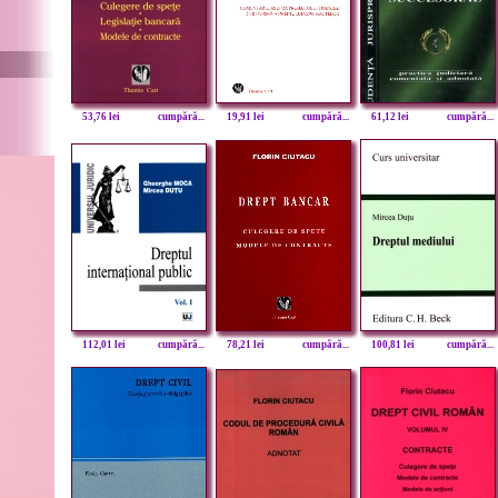
53,76 lei
cumpără...
19,91 lei
cumpără...
61,12 lei
cumpără...
112,01 lei
cumpără...
78,21 lei
cumpără...
100,81 lei
cumpără...