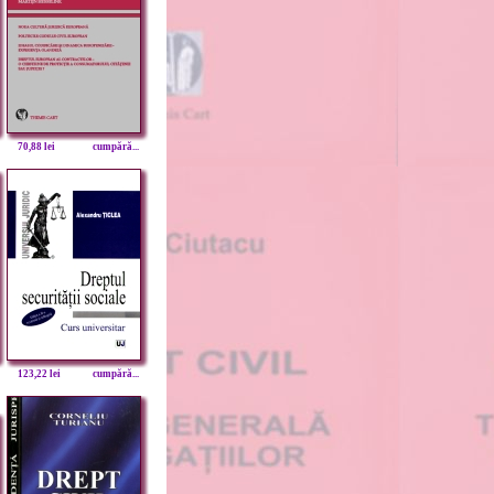
70,88 lei
cumpără...
123,22 lei
cumpără...