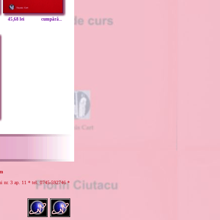
45,68 lei
cumpără...
om
r. 3 ap. 11 * tel.
0745-592746 *