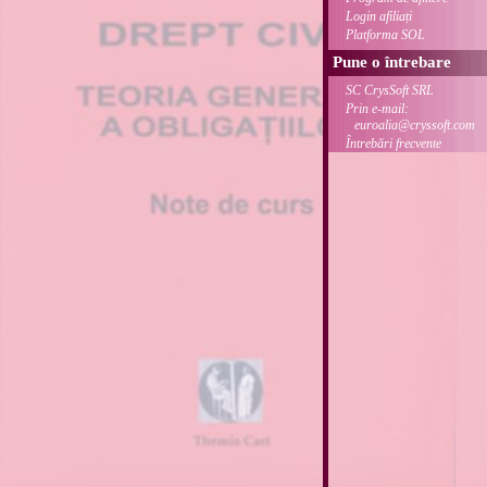
Login afiliați
Platforma SOL
Pune o întrebare
SC CrysSoft SRL
Prin e-mail:
euroalia@cryssoft.com
Întrebări frecvente