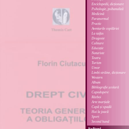
Enciclopedii, dicționare
Psihologie, psihanaliză
Medicină
Paranormal
Practic
Aventurile copilăriei
La taifas
Dragoste
Culinare
Educație
Naturiste
Teatru
Turism
Umor
Limbi străine, dicționare
Western
Album
Bibliografie școlară
Capodopere
Război
Arte marțiale
Capă și spadă
Hai la joacă
Sport
Second hand
Softuri