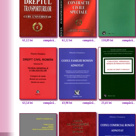
61,12 lei
cumpără...
61,12 lei
cumpără...
110,89 lei
cumpără...
63,54 lei
cumpără...
43,98 lei
cumpără...
23,41 lei
cumpără...