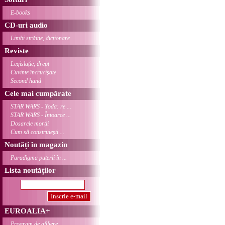
E-books
CD-uri audio
Limbi străine, dicționare
Reviste
Legislație, drept
Cuvinte încrucișate
Second hand
Cele mai cumpărate
STAR WARS - Yoda: re ...
STAR WARS - Întoarce ...
Dosarele morții
Cum să construiești ...
Noutăți în magazin
Paradigma puterii în ...
Lista noutăților
EUROALIA+
Program de afiliere