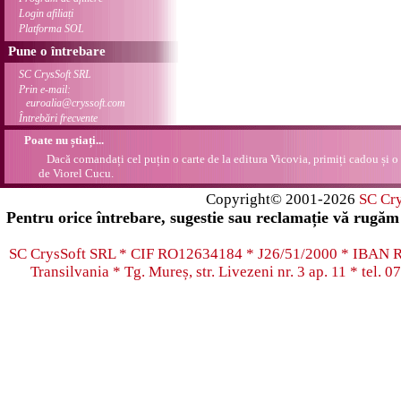
Login afiliați
Platforma SOL
Pune o întrebare
SC CrysSoft SRL
Prin e-mail:
euroalia@cryssoft.com
Întrebări frecvente
Poate nu știați...
Dacă comandați cel puțin o carte de la editura Vicovia, primiți cadou și o
de Viorel Cucu.
Copyright© 2001-2026
SC Cr
Pentru orice întrebare, sugestie sau reclamație vă rugăm 
SC CrysSoft SRL * CIF RO12634184 * J26/51/2000 * IB
Transilvania * Tg. Mureș, str. Livezeni nr. 3 ap. 11 * tel.
07