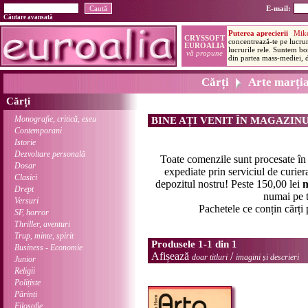
E-mail:
Căutare avansată
Cărți
Arte marția
Cărți
Monografie, critică, eseu
BINE AȚI VENIT ÎN MAGAZIN
Contemporani
Istorie
Dezvoltare personală
Toate comenzile sunt procesate î
Dosar
expediate prin serviciul de curier
Clasici
depozitul nostru! Peste 150,00 lei
n
Drept
numai pe t
Versuri
Pachetele ce conțin cărți
SF, horror
Thriller, aventuri
Trup, minte, spirit
Produsele 1-1 din 1
Business - Economie
Afișează
/
doar titluri
imagini și descrieri
Junior
Religii
Polițiste
Părinți
Filosofie