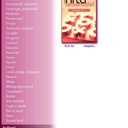
Enciclopedii, dicționare
Psihologie, psihanaliză
Medicină
Paranormal
Practic
Aventurile copilăriei
La taifas
Dragoste
Culinare
36,65 lei
cumpără...
Educație
Naturiste
Teatru
Turism
Umor
Limbi străine, dicționare
Western
Album
Bibliografie școlară
Capodopere
Război
Arte marțiale
Capă și spadă
Hai la joacă
Sport
Second hand
Softuri