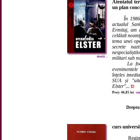
Atentatul ter
un plan conce
În 1986
actualul San
Ermitaj, am a
celălalt neam
tema unei ope
secrete naz
nespecialiștil
detalii ...
militari sub 
La foarte 
evenimentel
înțeles imedia
SUA și "uit
Elster"...
Preț: 46,85 lei
cu
Dreptul
curs universi
Regimul jur