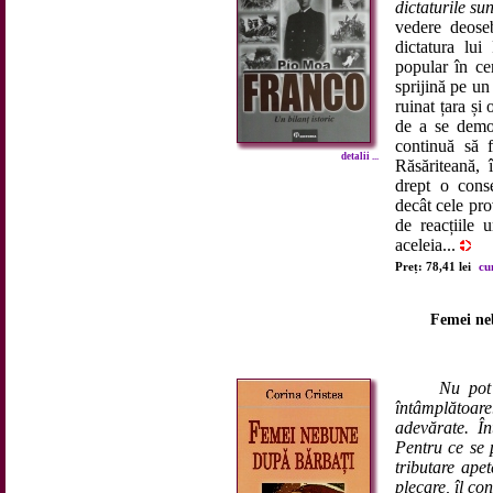
dictaturile sun
vedere deoseb
dictatura lui
popular în ce
sprijină pe un
ruinat țara și
de a se demo
continuă să f
detalii ...
Răsăriteană, 
drept o conse
decât cele pro
de reacțiile 
aceleia...
Preț: 78,41 lei
cu
Femei ne
Nu pot
întâmplătoar
adevărate. În
Pentru ce se 
tributare apet
plecare, îl con