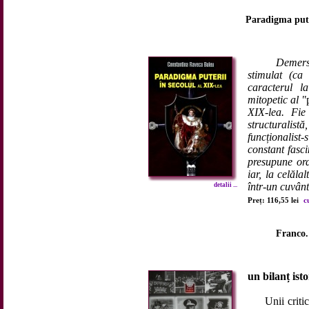
Paradigma puter
Demersu
stimulat (c
caracterul la
mitopetic al "
XIX-lea. Fie
structurali
funcționalis
constant fasc
presupune ord
iar, la celăla
într-un cuvânt
detalii ...
Preț: 116,55 lei
c
Franco. 
un bilanț isto
Unii critici 