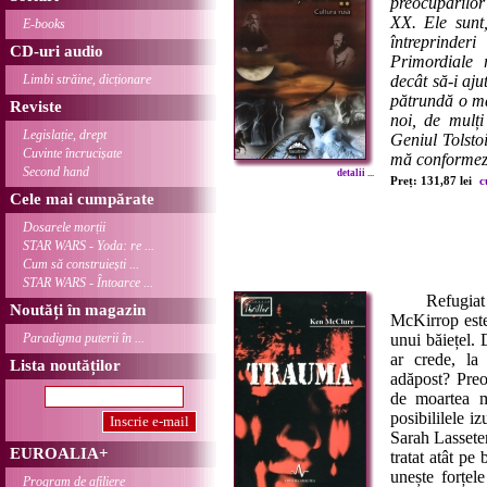
preocupărilor
XX. Ele sunt
E-books
întreprinde
CD-uri audio
Primordiale
Limbi străine, dicționare
decât să-i aju
pătrundă o mar
Reviste
noi, de mulți
Legislație, drept
Geniul Tolstoi
Cuvinte încrucișate
mă conformez 
Second hand
detalii ...
Preț: 131,87 lei
c
Cele mai cumpărate
Dosarele morții
STAR WARS - Yoda: re ...
Cum să construiești ...
STAR WARS - Întoarce ...
Refugiat pen
Noutăți în magazin
McKirrop este
Paradigma puterii în ...
unui băiețel. 
ar crede, la
Lista noutăților
adăpost? Preo
de moartea m
posibililele i
Sarah Lasseter
EUROALIA+
tratat atât pe
unește forțel
Program de afiliere