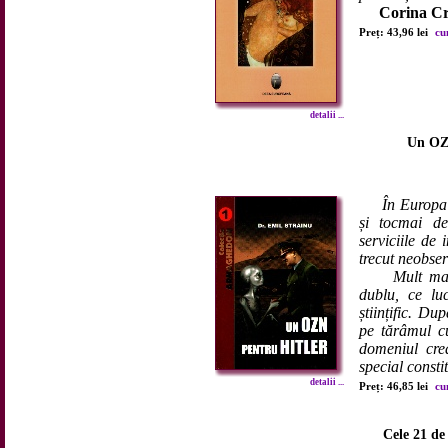
Corina Cr
Preț: 43,96 lei
cu
detalii ...
Un OZN
În Europa 
și tocmai de
serviciile de
trecut neobser
Mult mai târ
dublu, ce lu
științific. Du
pe tărâmul cu
domeniul cre
special consti
detalii ...
Preț: 46,85 lei
cu
Cele 21 de 