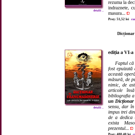
rezuma la deci
indraznete, c
detalii ...
masura...
Preț: 51,52 lei
cu
Dicționar
ediția a VI-a
Faptul că 
fost epuizată
această operă
măsură, de pu
nimic, de ast
articole îns
bibliografia a
un Dicționar
sensu
, dar în
detalii ...
impus trei dir
de a dedica c
exista Maso
prezentul...
Preț: 488,40 lei
c