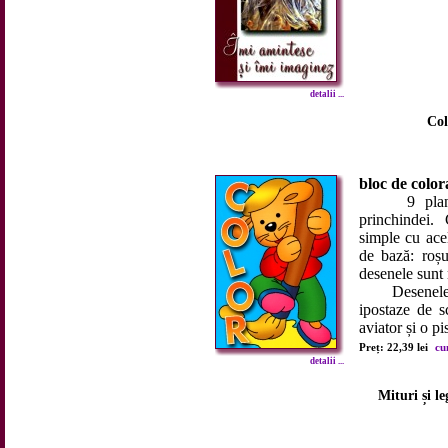
detalii ...
Col
bloc de color
9 planșe d
princhindei.
simple cu acel
de bază: roșu
desenele sunt 
Desenele con
ipostaze de s
aviator și o pis
Preț: 22,39 lei
cu
detalii ...
Mituri și le