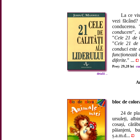
La ce visezi?
vezi făcând? 
conducerea. 
conducere
", 
"
Cele 21 de l
"
Cele 21 de c
conduci este 
funcționează 
diferite.
" ...
Preț: 29,28 lei
cu
detalii ...
An
bloc de color
24 de planșe 
ursuleți, albi
cosași, cărăbu
păianjeni, bu
ș.a.m.d...