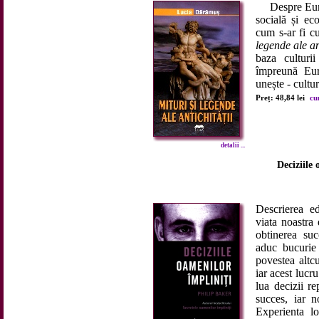
Despre Europa
socială și ec
cum s-ar fi cu
legende ale an
baza culturi
împreună Eur
unește - cultur
Preț: 48,84 lei
cu
detalii ...
Deciziile
Descrierea ed
viata noastra
obtinerea suc
aduc bucurie 
povestea altc
iar acest lucr
lua decizii r
succes, iar n
Experienta lo