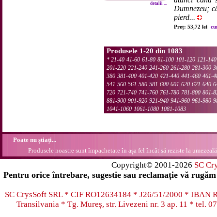
detalii ...
Dumnezeu; cân
pierd...
Preț: 53,72 lei
cu
Produsele 1-20 din 1083
*
21-40
41-60
61-80
81-100
101-120
121-140
201-220
221-240
241-260
261-280
281-300
3
380
381-400
401-420
421-440
441-460
461-4
541-560
561-580
581-600
601-620
621-640
6
720
721-740
741-760
761-780
781-800
801-8
881-900
901-920
921-940
941-960
961-980
9
1041-1060
1061-1080
1081-1083
Poate nu știați...
Produsele noastre sunt împachetate în așa fel încât să reziste la umezeală.
Copyright© 2001-2026
SC Cr
Pentru orice întrebare, sugestie sau reclamație vă rugăm 
SC CrysSoft SRL * CIF RO12634184 * J26/51/2000 * IB
Transilvania * Tg. Mureș, str. Livezeni nr. 3 ap. 11 * tel.
07