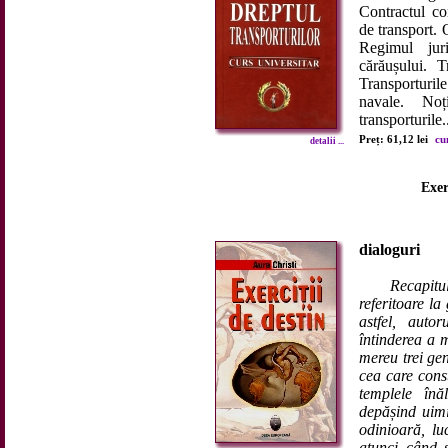
Contractul co
de transport. 
Regimul juri
cărăușului. T
Transporturile
navale. Noți
transporturile.
Preț: 61,12 lei
cu
detalii ...
Exer
dialoguri
Recapitu
referitoare l
astfel, auto
întinderea a 
mereu trei ge
cea care cons
templele înă
depășind uimi
odinioară, l
atunci când 