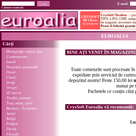
E-mail:
Căutare avansată
EUROALIA
Cărți
Monografie, critică, eseu
BINE AȚI VENIT ÎN MAGAZIN
Contemporani
Istorie
Dezvoltare personală
Toate comenzile sunt procesate î
Dosar
expediate prin serviciul de curier
Clasici
depozitul nostru! Peste 150,00 lei
n
Drept
numai pe t
Versuri
Pachetele ce conțin cărți
SF, horror
Thriller, aventuri
Trup, minte, spirit
CrysSoft Euroalia vă recomandă:
Business - Economie
Junior
Religii
Lu
Polițiste
Părinți
Filosofie