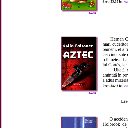
Preț: 33,60 lei
cu
detalii ...
Hernan Cortés
mari cucerito
oameni, el a r
cei cinci sute
o femeie... La
lui Cortés, ia
Uitată comp
amintită în po
a adus mizeria 
Preț: 58,46 lei
cu
detalii ...
Lea
O accidentar
Holbrook de a