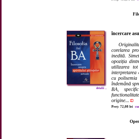
Fil
încercare asu
Originalit
corelarea pro
inedită. Simet
opoziția dint
utilizarea to
interpretarea 
cu polisemia 
îndemână spre 
detalii ...
BA, specifi
functionalita
origine...
Preț: 72,08 lei
cu
Oper