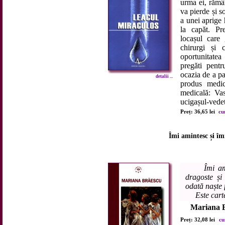
urma ei, rămâ
va pierde și s
a unei aprige 
la capăt. Pre
locașul care
chirurgi și 
oportunitate
pregăti pentr
ocazia de a pa
detalii ...
produs medic
medicală: Vas
ucigașul-vedetă
Preț: 36,65 lei
cu
Îmi amintesc și îm
Îmi am
dragoste și
odată naște 
Este cartea
Mariana 
Preț: 32,08 lei
cu