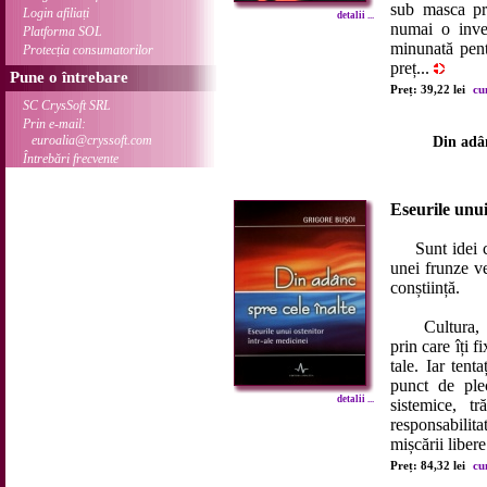
sub masca pr
Login afiliați
detalii ...
numai o inven
Platforma SOL
minunată pent
Protecția consumatorilor
preț...
Pune o întrebare
Preț: 39,22 lei
cu
SC CrysSoft SRL
Prin e-mail:
euroalia@cryssoft.com
Din adân
Întrebări frecvente
Eseurile unui
Sunt idei car
unei frunze ve
conștiință.
Cultura, ca 
prin care îți f
tale. Iar ten
punct de plec
detalii ...
sistemice, tr
responsabilit
mișcării libere
Preț: 84,32 lei
cu