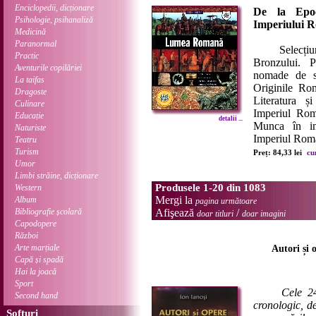
Enciclopedii, dicționare
De la Epoc
Psihologie, psihanaliză
Imperiului 
Medicină
Paranormal
Selecțiun
Practic
Bronzului. P
Aventurile copilăriei
nomade de ste
La taifas
Originile Ro
Dragoste
Literatura și
Culinare
Imperiul Roma
Educație
detalii ...
Munca în im
Naturiste
Imperiul Roman
Teatru
Turism
Preț: 84,33 lei
cu
Umor
Limbi străine, dicționare
Produsele 1-20 din 1083
Western
Mergi la
Album
pagina următoare
Bibliografie școlară
Afişează
/
doar titluri
doar imagini
Capodopere
Război
Arte marțiale
Autori și 
Capă și spadă
Hai la joacă
Sport
Cele 24
Second hand
cronologic, d
Softuri