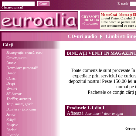
E-mail:
Căutare avansată
CD-uri audio
Limbi străine,
Cărți
Monografie, critică, eseu
BINE AȚI VENIT ÎN MAGAZIN
Contemporani
Istorie
Dezvoltare personală
Toate comenzile sunt procesate î
Dosar
expediate prin serviciul de curier
Clasici
depozitul nostru! Peste 150,00 lei
n
Drept
numai pe t
Versuri
Pachetele ce conțin cărți
SF, horror
Thriller, aventuri
Trup, minte, spirit
Produsele 1-1 din 1
Business - Economie
Afișează
/
doar titluri
doar imagini
Junior
Religii
Polițiste
Green
Părinți
Filosofie