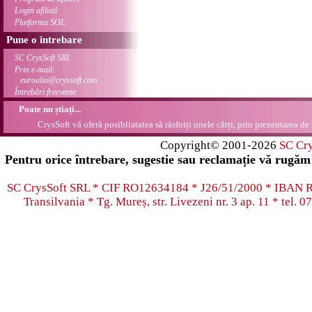
Login afiliați
Platforma SOL
Pune o întrebare
SC CrysSoft SRL
Prin e-mail:
euroalia@cryssoft.com
Întrebări frecvente
Poate nu știați...
CrysSoft vă oferă posibliatatea să răsfoiți unele cărți, prin prezentarea de 
Copyright© 2001-2026
SC Cr
Pentru orice întrebare, sugestie sau reclamație vă rugăm 
SC CrysSoft SRL * CIF RO12634184 * J26/51/2000 * IB
Transilvania * Tg. Mureș, str. Livezeni nr. 3 ap. 11 * tel.
07