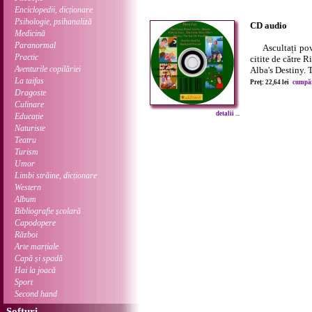
Enciclopedii, dicționare
Psihologie, psihanaliză
CD audio
Medicină
Paranormal
Ascultați poveș
Practic
citite de către R
Aventurile copilăriei
Alba's Destiny. T
La taifas
Preț: 22,64 lei
cumpără
Dragoste
Culinare
detalii ...
Educație
Naturiste
Teatru
Turism
Umor
Limbi străine, dicționare
Western
Album
Bibliografie școlară
Capodopere
Război
Arte marțiale
Capă și spadă
Hai la joacă
Sport
Second hand
Softuri