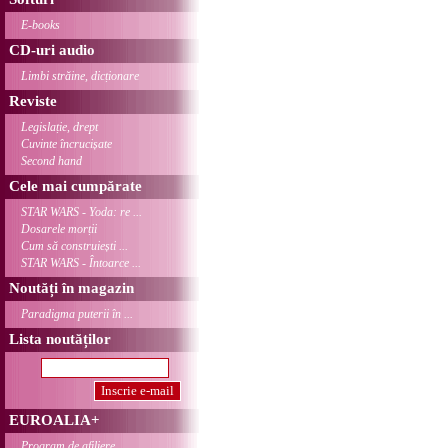
E-books
CD-uri audio
Limbi străine, dicționare
Reviste
Legislație, drept
Cuvinte încrucișate
Second hand
Cele mai cumpărate
STAR WARS - Yoda: re ...
Dosarele morții
Cum să construiești ...
STAR WARS - Întoarce ...
Noutăți în magazin
Paradigma puterii în ...
Lista noutăților
EUROALIA+
Program de afiliere