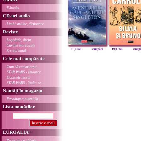
E-books
CD-uri audio
Limbi străine, dicționare
Reviste
Legislație, drept
Cuvinte încrucișate
21,73 lei
cumpără...
19,03 lei
cumpăr
Second hand
Cele mai cumpărate
Cum să construiești ...
STAR WARS - Întoarce ...
Dosarele morții
STAR WARS - Yoda: re ...
Noutăți în magazin
Paradigma puterii în ...
Lista noutăților
EUROALIA+
Program de afiliere