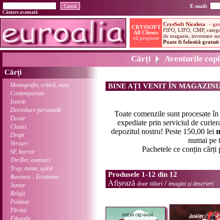
E-mail:
Căutare avansată
Cărți
Aventurile copi
Cărți
Monografie, critică, eseu
BINE AȚI VENIT ÎN MAGAZIN
Contemporani
Istorie
Dezvoltare personală
Toate comenzile sunt procesate î
Dosar
expediate prin serviciul de curier
Clasici
depozitul nostru! Peste 150,00 lei
n
Drept
numai pe t
Versuri
Pachetele ce conțin cărți
SF, horror
Thriller, aventuri
Trup, minte, spirit
Produsele 1-12 din 12
Business - Economie
Afișează
/
doar titluri
imagini și descrieri
Junior
Religii
Polițiste
Părinți
Filosofie