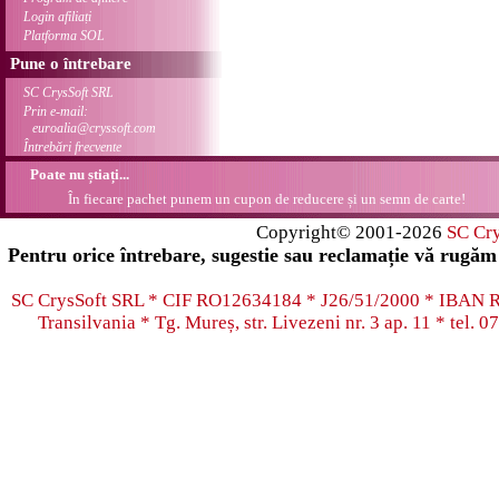
Login afiliați
Platforma SOL
Pune o întrebare
SC CrysSoft SRL
Prin e-mail:
euroalia@cryssoft.com
Întrebări frecvente
Poate nu știați...
În fiecare pachet punem un cupon de reducere și un semn de carte!
Copyright© 2001-2026
SC Cr
Pentru orice întrebare, sugestie sau reclamație vă rugăm 
SC CrysSoft SRL * CIF RO12634184 * J26/51/2000 * IB
Transilvania * Tg. Mureș, str. Livezeni nr. 3 ap. 11 * tel.
07