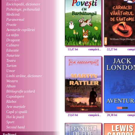
Enciclopedii, dicționare
Psihologie, psihanaliză
Medicină
Paranormal
Practic
Aventurile copilăriei
La taifas
Dragoste
Culinare
53,47 lei
cumpără...
22,27 lei
cumpăr
Educație
Naturiste
Teatru
Turism
Umor
Limbi străine, dicționare
Western
Album
Bibliografie școlară
Capodopere
Război
Arte marțiale
Capă și spadă
23,63 lei
cumpără...
20,38 lei
cumpăr
Hai la joacă
Sport
Second hand
Softuri