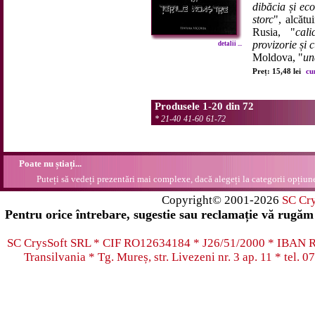
dibăcia și ec
storc
", alcătu
Rusia, "
cal
provizorie și
detalii ...
Moldova, "
un
Preț: 15,48 lei
cu
Produsele 1-20 din 72
*
21-40
41-60
61-72
Poate nu știați...
Puteți să vedeți prezentări mai complexe, dacă alegeți la categorii opțiu
Copyright© 2001-2026
SC Cr
Pentru orice întrebare, sugestie sau reclamație vă rugăm 
SC CrysSoft SRL * CIF RO12634184 * J26/51/2000 * IB
Transilvania * Tg. Mureș, str. Livezeni nr. 3 ap. 11 * tel.
07