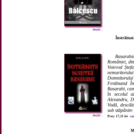
detalii ...
Înstrăinat
Basarabia
României, din
Voievod Ștefa
nemuritorul
Domnitorului 
Ferdinand În
Basarabi, car
în secolul a
Alexandru, D
Vodă, descăle
sub stăpânire 
detalii ...
Preț: 17,11 lei
cu
M