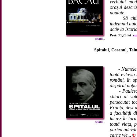
verbului mode
orașul descris
noutate.
Să citim ac
îndemnul autor
activ la Istori
Preț: 71,28 lei
cu
detalii ...
Spitalul, Coranul, Ta
- Numele 
toată evlavia
români, în sp
dispărut noți
- Paulescu 
ctitori ai va
persecutat to
Franța, deși a
a facultății 
lucrez în țar
detalii ...
toată viața, 
partea adevăru
carne vie...