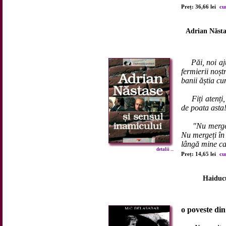
Preț: 36,66 lei
cu
Adrian Năstas
Păi, noi a
fermierii noșt
banii ăștia c
Fiți atenți
de poata asta
"Nu merge
Nu mergeți în
lângă mine ca
detalii ...
Preț: 14,65 lei
cu
Haiducu
o poveste di