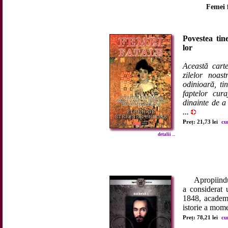
Femei f
Povestea tine
lor
Această carte
zilelor noas
odinioară, ti
faptelor cura
dinainte de a
...
Preț: 21,73 lei
cu
detalii ...
Apropiindu-se
a considerat 
1848, academi
istorie a mome
Preț: 78,21 lei
cu