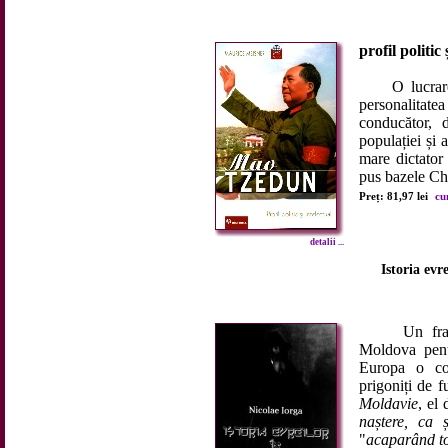
profil politic 
O lucrare e
personalitat
conducător, 
populației și 
mare dictator
pus bazele Ch
Preț: 81,97 lei
cu
detalii ...
Istoria evre
Un francez,
Moldova pent
Europa o con
prigoniți de f
Moldavie
, el 
naștere, ca 
"
acaparând tot