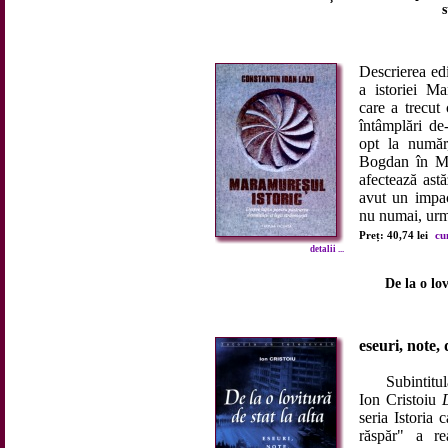
s
Descrierea ed
a istoriei M
care a trecut
întâmplări de-
opt la număr
Bogdan în Mo
afectează ast
avut un impac
nu numai, urmăr
Preț: 40,74 lei
cu
detalii ...
De la o lov
eseuri, note
Subintitul
Ion Cristoiu
D
seria Istoria 
răspăr" a re