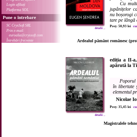
Cu multă pl
Login afiliați
jupânițelor c
Platforma SOL
nu boșorogi c
Pune o întrebare
tare pe lângă 
SC CrysSoft SRL
Preț: 50,93 lei
cu
detalii ...
Prin e-mail:
euroalia@cryssoft.com
Întrebări frecvente
Ardealul pământ românesc (pro
ediția a II-a
apărută la T
Poporul 
în libertate 
elementul pr
Nicolae I
Preț: 35,45 lei
cu
detalii ...
Magistralele tehnol