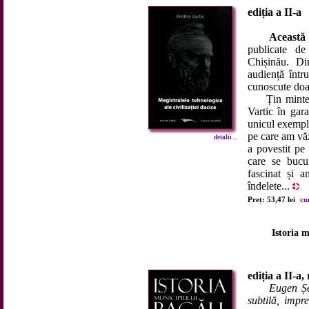
ediția a II-a
Această 
publicate de
Chișinău. Di
audiență într
cunoscute doar
Țin minte că
Vartic în gar
unicul exempl
pe care am văz
detalii ...
a povestit pe
care se bucu
fascinat și 
îndelete...
Preț: 53,47 lei
cu
Istoria 
ediția a II-a,
Eugen Șe
subtilă, impr