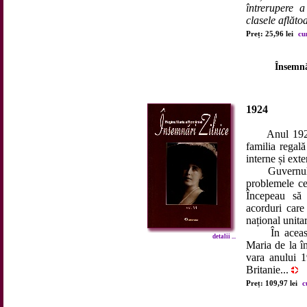
întrerupere 
clasele aflătoa
Preț: 25,96 lei
cu
Însemnă
1924
Anul 1924 a 
familia regal
interne și exte
Guvernul era
problemele ce
Începeau să 
acorduri care 
național unita
În această d
detalii ...
Maria de la î
vara anului 1
Britanie...
Preț: 109,97 lei
c