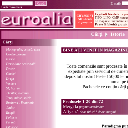
E-mail:
Căutare avansată
Cărți
Istorie
Cărți
Monografie, critică, eseu
BINE AȚI VENIT ÎN MAGAZIN
Contemporani
Istorie
Dezvoltare personală
Toate comenzile sunt procesate î
Dosar
expediate prin serviciul de curier
Clasici
depozitul nostru! Peste 150,00 lei
n
Drept
numai pe t
Versuri
Pachetele ce conțin cărți
SF, horror
Thriller, aventuri
Trup, minte, spirit
Produsele 1-20 din 72
Business - Economie
Mergi la
pagina următoare
Junior
Afișează
/
doar titluri
doar imagini
Religii
Polițiste
Părinți
Paradigma puter
Filosofie