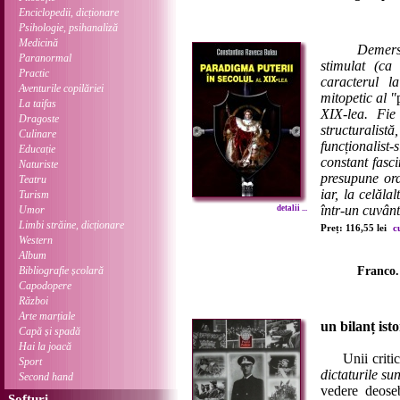
Enciclopedii, dicționare
Psihologie, psihanaliză
Medicină
Demersu
Paranormal
stimulat (c
Practic
caracterul la
Aventurile copilăriei
mitopetic al "
La taifas
XIX-lea. Fie
Dragoste
structurali
Culinare
funcționalis
Educație
constant fasc
Naturiste
presupune ord
Teatru
iar, la celăla
Turism
într-un cuvânt
Umor
detalii ...
Limbi străine, dicționare
Preț: 116,55 lei
c
Western
Album
Bibliografie școlară
Franco. 
Capodopere
Război
Arte marțiale
un bilanț isto
Capă și spadă
Hai la joacă
Unii critici 
Sport
dictaturile sun
Second hand
vedere deoseb
Softuri