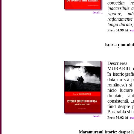
corectăm re
inaccesibile 
detalii ...
rigoare, m
raționamente 
lungă durată, 
Preț: 54,99 lei
cu
Istoria ținutulu
Descrierea 
MURARIU, doct
în istoriogra
dată nu s-a pu
românesc) și 
nicio lucra
dreptate, au
consistentă, „
rând despre p
Basarabia și n
detalii ...
Preț: 56,02 lei
cu
Maramureșul istoric: despre lu