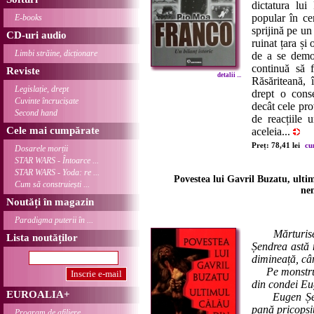
dictatura lui
popular în ce
E-books
sprijină pe un
CD-uri audio
ruinat țara și
Limbi străine, dicționare
de a se demo
continuă să f
Reviste
detalii ...
Răsăriteană, 
Legislație, drept
drept o conse
Cuvinte încrucișate
decât cele pro
Second hand
de reacțiile 
Cele mai cumpărate
aceleia...
Preț: 78,41 lei
cu
Dosarele morții
STAR WARS - Întoarce ...
STAR WARS - Yoda: re ...
Povestea lui Gavril Buzatu, ulti
Cum să construiești ...
ne
Noutăți în magazin
Paradigma puterii în ...
Mărturis
Lista noutăților
Șendrea astă 
dimineață, câ
Pe monstrul 
din condei Eug
EUROALIA+
Eugen Șendrea
pană pricopsi
Program de afiliere