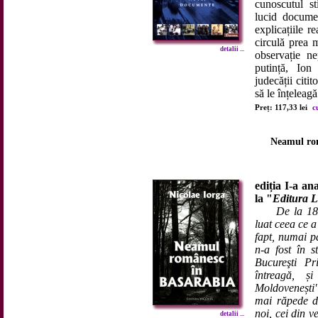
cunoscutul st
lucid documen
explicațiile r
circulă prea 
detalii ...
observație ne
putință, Ion
judecății citit
să le înțeleagă
Preț: 117,33 lei
c
Neamul ro
ediția I-a an
la "
Editura L
De la 181
luat ceea ce a
fapt, numai pa
n-a fost în s
Bucureşti P
întreagă, ș
Moldovenești
mai răpede de
noi, cei din 
detalii ...