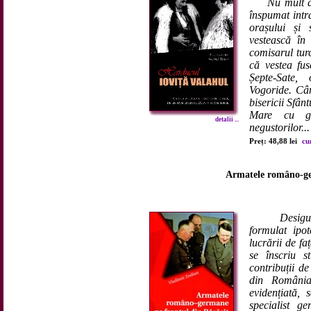
Nu mult d
înspumat intr
orașului și 
vestească în 
comisarul tur
că vestea fus
Șepte-Sate,
Vogoride. Cân
bisericii Sfâ
Mare cu gr
detalii ...
negustorilor...
Preț: 48,88 lei
cu
Armatele româno-ge
Desigu
formulat ipot
lucrării de fa
se înscriu s
contribuții d
din România
evidențiată, 
specialist g