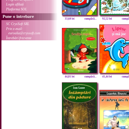
Login afiliați
Platforma SOL
Pune o întrebare
33,60 lei
cumpără...
92,52 lei
cumpăr
SC CrysSoft SRL
Prin e-mail:
euroalia@cryssoft.com
Întrebări frecvente
44,81 lei
cumpără...
41,44 lei
cumpăr