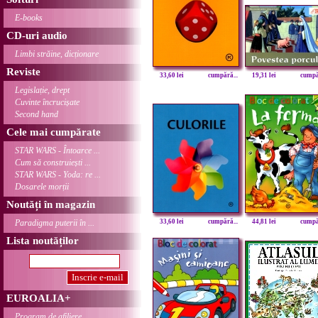
E-books
CD-uri audio
Limbi străine, dicționare
Reviste
33,60 lei
cumpără...
19,31 lei
cumpăr
Legislație, drept
Cuvinte încrucișate
Second hand
Cele mai cumpărate
STAR WARS - Întoarce ...
Cum să construiești ...
STAR WARS - Yoda: re ...
Dosarele morții
Noutăți în magazin
Paradigma puterii în ...
33,60 lei
cumpără...
44,81 lei
cumpăr
Lista noutăților
EUROALIA+
Program de afiliere