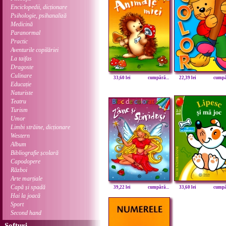
Enciclopedii, dicționare
Psihologie, psihanaliză
Medicină
Paranormal
Practic
Aventurile copilăriei
La taifas
Dragoste
Culinare
33,60 lei
cumpără...
22,39 lei
cumpăr
Educație
Naturiste
Teatru
Turism
Umor
Limbi străine, dicționare
Western
Album
Bibliografie școlară
Capodopere
Război
Arte marțiale
Capă și spadă
39,22 lei
cumpără...
33,60 lei
cumpăr
Hai la joacă
Sport
Second hand
Softuri