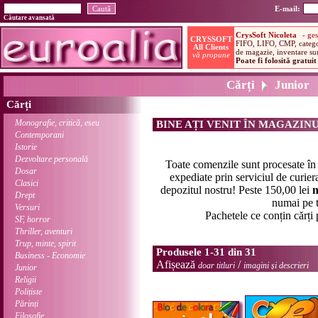
E-mail:
Căutare avansată
Cărți
Junior
Cărți
Monografie, critică, eseu
BINE AȚI VENIT ÎN MAGAZIN
Contemporani
Istorie
Dezvoltare personală
Toate comenzile sunt procesate î
Dosar
expediate prin serviciul de curier
Clasici
depozitul nostru! Peste 150,00 lei
n
Drept
numai pe t
Versuri
Pachetele ce conțin cărți
SF, horror
Thriller, aventuri
Trup, minte, spirit
Produsele 1-31 din 31
Business - Economie
Afișează
/
doar titluri
imagini și descrieri
Junior
Religii
Polițiste
Părinți
Filosofie