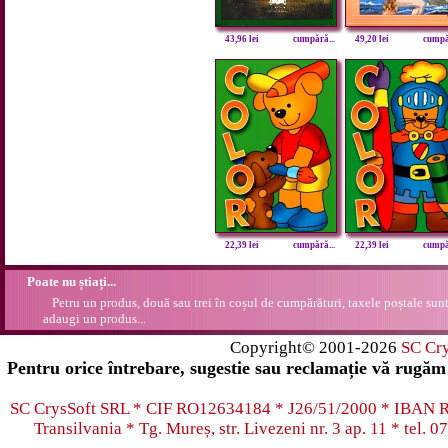
43,96 lei
cumpără...
49,20 lei
cumpăr
22,39 lei
cumpără...
22,39 lei
cumpăr
Poate nu știați...
Petru un produs, două sau trei în coșul de cumpărături, taxele poștale sunt 
adaugi un produs...
Copyright© 2001-2026
SC Cr
Pentru orice întrebare, sugestie sau reclamație vă rugăm 
SC CrysSoft SRL * CIF RO12634184 * J26/51/2000 * IB
Transilvania * Tg. Mureș, str. Livezeni nr. 3 ap. 11 * tel.
07