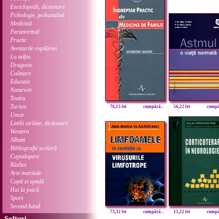
Enciclopedii, dicționare
Psihologie, psihanaliză
Medicină
Paranormal
Practic
Aventurile copilăriei
La taifas
Dragoste
Culinare
Educație
Naturiste
Teatru
Turism
76,13 lei
cumpără...
56,22 lei
cumpăr
Umor
Limbi străine, dicționare
Western
Album
Bibliografie școlară
Capodopere
Război
Arte marțiale
Capă și spadă
Hai la joacă
Sport
Second hand
73,32 lei
cumpără...
15,22 lei
cumpăr
Softuri