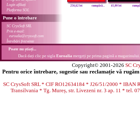
Login afiliați
256,62 lei
cumpără...
41,00 lei
cumpăr
Platforma SOL
Pune o întrebare
SC CrysSoft SRL
Prin e-mail:
euroalia@cryssoft.com
Întrebări frecvente
Poate nu știați...
Dacă dați clic pe sigla
Euroalia
mergeți pe prima pagină a magazinului.
Copyright© 2001-2026
SC Cr
Pentru orice întrebare, sugestie sau reclamație vă rugăm 
SC CrysSoft SRL * CIF RO12634184 * J26/51/2000 * IB
Transilvania * Tg. Mureș, str. Livezeni nr. 3 ap. 11 * tel.
07