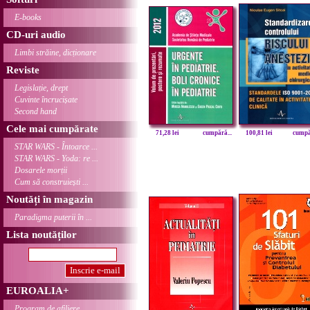
E-books
CD-uri audio
Limbi străine, dicționare
Reviste
Legislație, drept
Cuvinte încrucișate
Second hand
Cele mai cumpărate
71,28 lei
cumpără...
100,81 lei
cumpăr
STAR WARS - Întoarce ...
STAR WARS - Yoda: re ...
Dosarele morții
Cum să construiești ...
Noutăți în magazin
Paradigma puterii în ...
Lista noutăților
EUROALIA+
Program de afiliere