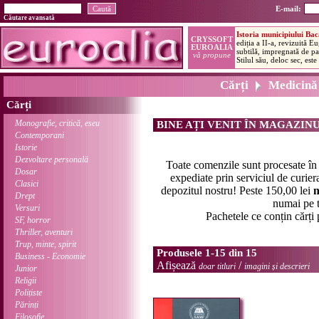
E-mail:
Căutare avansată
Cărți
Medicină
Cărți
Monografie, critică, eseu
BINE AȚI VENIT ÎN MAGAZIN
Contemporani
Istorie
Dezvoltare personală
Toate comenzile sunt procesate î
Dosar
expediate prin serviciul de curier
Clasici
depozitul nostru! Peste 150,00 lei
n
Drept
numai pe t
Versuri
Pachetele ce conțin cărți
SF, horror
Thriller, aventuri
Trup, minte, spirit
Produsele 1-15 din 15
Business - Economie
Afișează
/
doar titluri
imagini și descrieri
Junior
Religii
Polițiste
Părinți
Filosofie