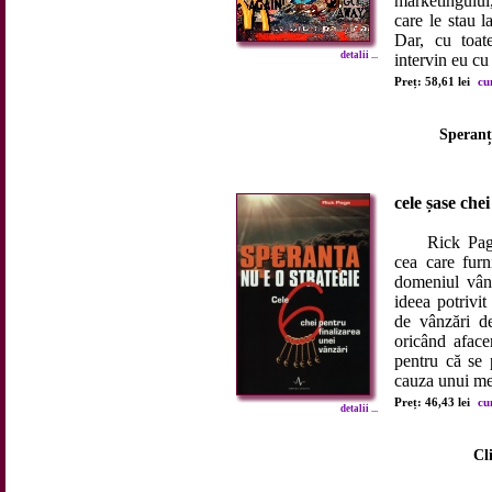
marketingului
care le stau la
Dar, cu toat
detalii ...
intervin eu cu
Preț: 58,61 lei
cu
Speranța
cele șase che
Rick Page, 
cea care furn
domeniul vânz
ideea potrivi
de vânzări de
oricând aface
pentru că se 
cauza unui mes
Preț: 46,43 lei
cu
detalii ...
Cl