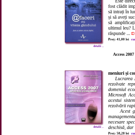
Este director
fost clădit im
să intrați în l
și să aveți su
să amplificați
ultimul leu? L
răspunde ...
Preț: 41,00 lei
cu
detalii ...
Access 2007 
meniuri și c
Lucrarea
rezolvate rep
domeniul eco
Microsoft Acc
acestui sist
rezolvării rap
Acest ghid p
managementul 
necesare spec
deschisă, dar 
detalii ...
Preț: 58,28 lei
cu