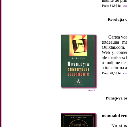
înainte de prim
Preț: 81,97 lei
cu
Revoluția c
Cartea vorbeș
totdeauna ma
Quixtar.com,
Web și comerț
ale marilor sc
o mulțime de p
a transforma af
Preț: 28,50 lei
cu
detalii ...
Puneți-vă pe
manualul reuș
Nu ai nevoi