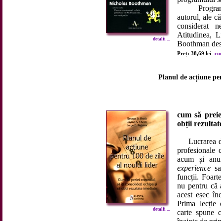
Programul 
autorul, ale că
considerat n
Atitudinea, 
detalii ...
Boothman desc
Preț: 38,69 lei
cu
Planul de acțiune pen
cum să preiei
obții rezulta
Lucrarea de f
profesionale 
acum și anu
experience
sau
funcții. Foar
nu pentru că a
acest eșec în
Prima lecție 
detalii ...
carte spune 