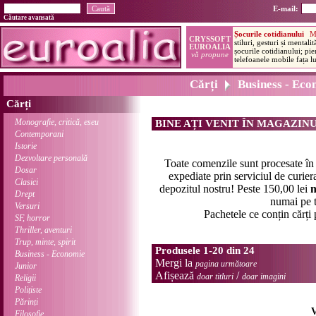
E-mail:
Căutare avansată
Cărți
Business - Eco
Cărți
Monografie, critică, eseu
BINE AȚI VENIT ÎN MAGAZIN
Contemporani
Istorie
Dezvoltare personală
Toate comenzile sunt procesate î
Dosar
expediate prin serviciul de curier
Clasici
depozitul nostru! Peste 150,00 lei
n
Drept
numai pe t
Versuri
Pachetele ce conțin cărți
SF, horror
Thriller, aventuri
Trup, minte, spirit
Produsele 1-20 din 24
Business - Economie
Mergi la
pagina următoare
Junior
Afișează
/
doar titluri
doar imagini
Religii
Polițiste
Părinți
V
Filosofie