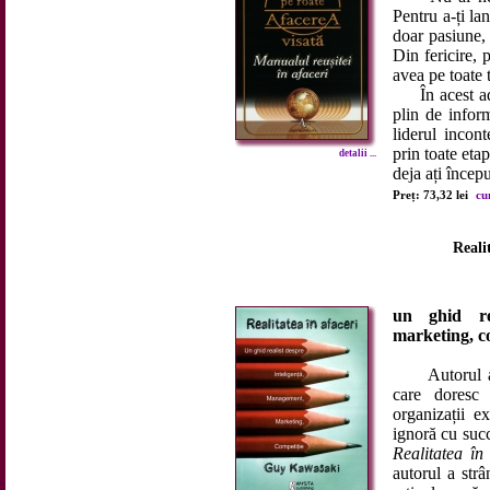
Pentru a-ți la
doar pasiune, 
Din fericire, 
avea pe toate t
În acest ad
plin de infor
liderul incont
prin toate eta
detalii ...
deja ați începu
Preț: 73,32 lei
cu
Reali
un ghid rea
marketing, c
Autorul a cr
care doresc 
organizații e
ignoră cu succ
Realitatea în
autorul a str