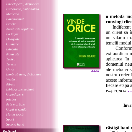
Enciclopedii, dicționare
Psihologie, psihanaliză
Medicină
o metodă inov
Paranormal
convingi clien
Practic
Indiferent că 
Aventurile copilăriei
un client să 
La taifas
un salariu ma
Dragoste
temelii modul 
Culinare
Conform lui 
Educație
extraordinar n
Naturiste
aplicarea în
Teatru
domeniul neu
Turism
ale metodei s
Umor
detalii ...
Limbi străine, dicționare
nostru creier 
Western
aceste informa
Album
fiecare etapă a
Bibliografie școlară
Preț: 71,28 lei
cu
Capodopere
Război
Arte marțiale
Înva
Capă și spadă
Hai la joacă
Sport
Second hand
câștigă bani 
Softuri