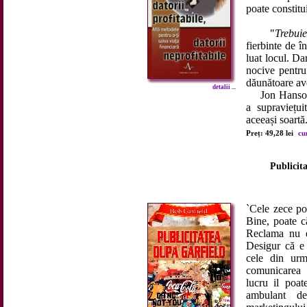
poate constitu
"
Trebuie
fierbinte de î
luat locul. Da
nocive pentru 
dăunătoare ave
detalii ...
Jon Hanson a a
a supraviețui
aceeași soartă.
Preț: 49,28 lei
cu
Publicit
`Cele zece po
Bine, poate c
Reclama nu es
Desigur că e 
cele din urm
comunicarea u
lucru il poat
ambulant de