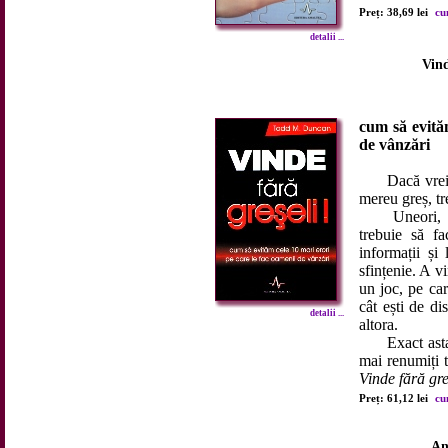
Preț: 38,69 lei
cu
detalii ...
Vind
cum să evităm
de vânzări
Dacă vrei sa 
mereu greș, tre
Uneori, pare
trebuie să fa
informații și
sfințenie. A vi
un joc, pe car
cât ești de di
detalii ...
altora.
Exact asta n
mai renumiți t
Vinde fără gre
Preț: 61,12 lei
cu
An