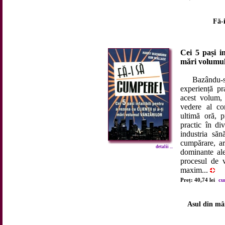
Fă-
Cei 5 pași in
mări volumul
Bazându-se p
experiență pra
acest volum,
vedere al co
ultimă oră, 
practic în di
industria săn
cumpărare, ară
detalii ...
dominante ale
procesul de v
maxim...
Preț: 40,74 lei
cu
Asul din mâ