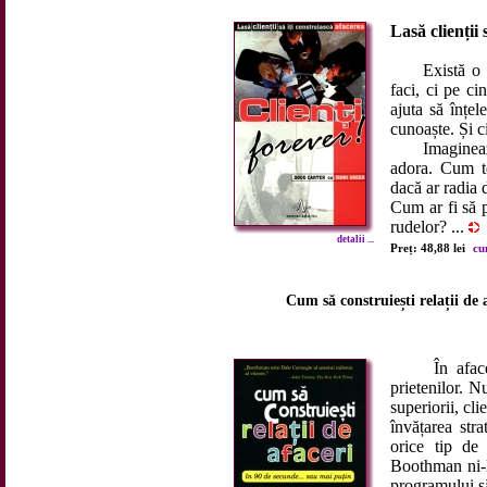
Lasă clienții 
Există o vec
faci, ci pe ci
ajuta să înțel
cunoaște. Și c
Imaginează-ți
adora. Cum te
dacă ar radia 
Cum ar fi să p
rudelor? ...
detalii ...
Preț: 48,88 lei
cu
Cum să construiești relații de 
În afaceri,
prietenilor. 
superiorii, cl
învățarea stra
orice tip de
Boothman ni-l
programului să