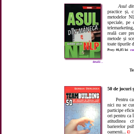
Asul di
practice și, 
metodelor NL
speciale, pe 
telemarketing,
reală care p
metode și sce
toate tipurile 
Preț: 46,85 lei
cu
detalii ...
Te
50 de jocuri ș
Pentru ca o a
nici nu se cun
participe efic
ori pentru ca 
atitudinea c
barierelor psi
oamenii...