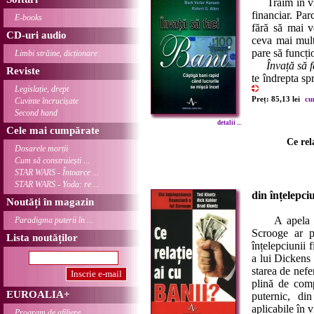
Trăim în vrem
financiar. Par
E-books
fără să mai v
CD-uri audio
ceva mai mult 
pare să funcți
Limbi străine, dicționare
Învață să f
Reviste
te îndrepta sp
Legislație, drept
Preț: 85,13 lei
cu
Cuvinte încrucișate
Second hand
detalii ...
Cele mai cumpărate
Ce rel
Dosarele morții
Cum să construiești ...
STAR WARS - Întoarce ...
STAR WARS - Yoda: re ...
din înțelepci
Noutăți în magazin
A apela la 
Paradigma puterii în ...
Scrooge ar p
Lista noutăților
înțelepciunii 
a lui Dickens 
starea de nefe
plină de comp
EUROALIA+
puternic, di
aplicabile în v
Program de afiliere