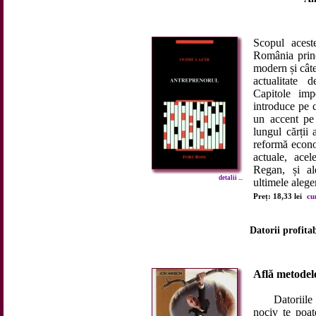
Scopul acest
România princ
modern și cât
actualitate 
Capitole imp
introduce pe c
un accent pe 
lungul cărții
reformă econo
actuale, acel
Regan, și al
detalii ...
ultimele aleger
Preț: 18,33 lei
cu
Datorii profitab
Află metodele
Datoriile sun
nociv te poat