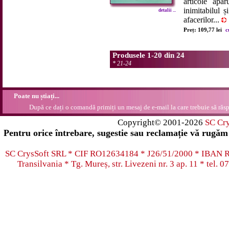
articole apă
inimitabilul 
detalii ...
afacerilor...
Preț: 109,77 lei
c
Produsele 1-20 din 24
*
21-24
Poate nu știați...
După ce dați o comandă primiți un mesaj de e-mail la care trebuie să răsp
Copyright© 2001-2026
SC Cr
Pentru orice întrebare, sugestie sau reclamație vă rugăm 
SC CrysSoft SRL * CIF RO12634184 * J26/51/2000 * IB
Transilvania * Tg. Mureș, str. Livezeni nr. 3 ap. 11 * tel.
07