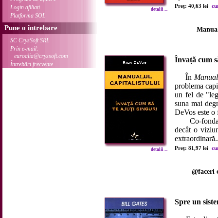
Preț: 40,63 lei
cu
Login afiliați
detalii ...
Platforma SOL
Pune o întrebare
Manualu
SC CrysSoft SRL
Prin e-mail:
euroalia@cryssoft.com
Învață cum să
Întrebări frecvente
În
Manualu
problema capi
un fel de "leg
suna mai degr
DeVos este o f
Co-fondator 
decât o viziu
extraordinară.
Preț: 81,97 lei
cu
detalii ...
@faceri 
Spre un siste