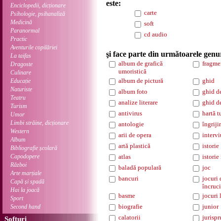
este:
Enciclopedii, dicționare
carte
Psihologie, psihanaliză
Medicină
soft
Paranormal
cd audio
Practic
Aventurile copilăriei
şi face parte din următoarele genu
La taifas
album de grafică
fragme
Dragoste
umoristică
Culinare
album de pictură
ghid
Educație
Naturiste
album foto
ghid d
Teatru
analize literare
ghid d
Turism
antivirus
hartă t
Umor
Limbi străine, dicționare
antologie
îngriji
Western
arii de opera
intervi
Album
artă plastică
istorie
Bibliografie școlară
Capodopere
atlas
istorie
Război
baladă populară
joc
Arte marțiale
bancuri
jocuri 
Capă și spadă
încruci
Hai la joacă
basme
jocuri 
Sport
biografie
junior
Second hand
calatorii
jurisp
Softuri