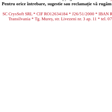
Pentru orice întrebare, sugestie sau reclamație vă rugăm 
SC CrysSoft SRL * CIF RO12634184 * J26/51/2000 * IB
Transilvania * Tg. Mureș, str. Livezeni nr. 3 ap. 11 * tel.
07