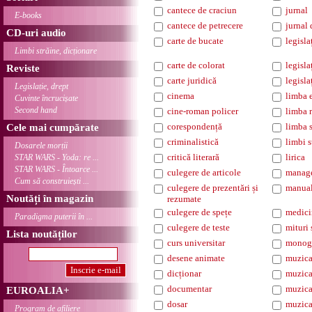
cantece de craciun
jurnal
E-books
cantece de petrecere
jurnal 
CD-uri audio
carte de bucate
legisla
Limbi străine, dicționare
carte de colorat
legisl
Reviste
carte juridică
legisla
Legislație, drept
cinema
limba 
Cuvinte încrucișate
Second hand
cine-roman policer
limba 
corespondență
limba 
Cele mai cumpărate
criminalistică
limbi s
Dosarele morții
critică literară
lirica
STAR WARS - Yoda: re ...
STAR WARS - Întoarce ...
culegere de articole
manag
Cum să construiești ...
culegere de prezentări și
manua
Noutăți în magazin
rezumate
culegere de spețe
medici
Paradigma puterii în ...
culegere de teste
mituri 
Lista noutăților
curs universitar
monogr
desene animate
muzica
dicționar
muzica
documentar
muzica
EUROALIA+
dosar
muzica
Program de afiliere