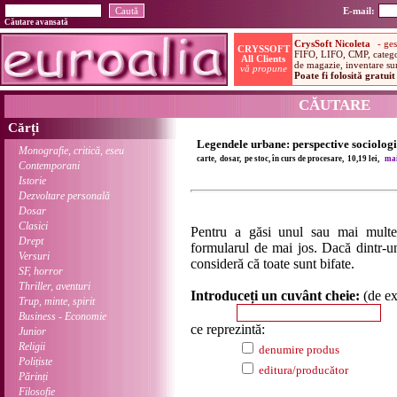
E-mail:
Căutare avansată
CĂUTARE
Cărți
Legendele urbane: perspective sociolog
Monografie, critică, eseu
carte, dosar, pe stoc, în curs de procesare, 10,19 lei,
mai
Contemporani
Istorie
Dezvoltare personală
Dosar
Clasici
Pentru a găsi unul sau mai multe
Drept
formularul de mai jos. Dacă dintr-un
Versuri
consideră că toate sunt bifate.
SF, horror
Thriller, aventuri
Introduceți un cuvânt cheie:
(de e
Trup, minte, spirit
Business - Economie
ce reprezintă:
Junior
Religii
denumire produs
Polițiste
editura/producător
Părinți
Filosofie