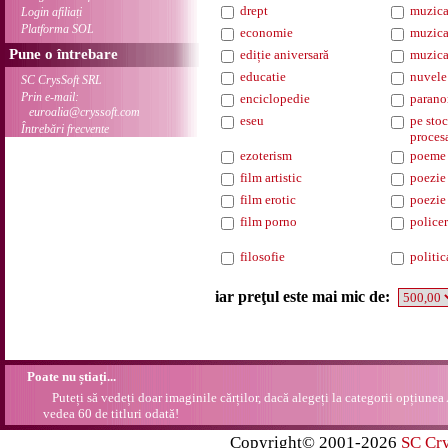
drept
muzica
Login afiliați
Platforma SOL
economie
muzica
Pune o întrebare
ediție aniversară
muzica
educatie
nuvele
SC CrysSoft SRL
Prin e-mail:
enciclopedie
parano
euroalia@cryssoft.com
eseu
pe stoc
Întrebări frecvente
proces
ezoterism
poeme
film artistic
poezie
film erotic
poezie 
film porno
policer
filosofie
politic
iar preţul este mai mic de:
Poate nu știați...
Puteți să vedeți doar imaginile cărților, dacă alegeți la categorii opțiunea
vedea 60 de titluri odată!
Copyright© 2001-2026
SC Cr