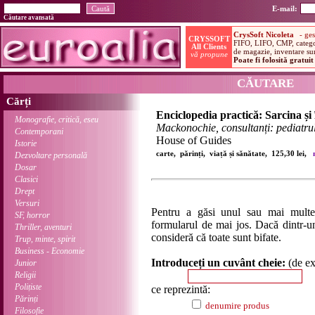
E-mail:
Căutare avansată
CĂUTARE
Cărți
Enciclopedia practică: Sarcina și 
Monografie, critică, eseu
Mackonochie, consultanți: pediatr
Contemporani
House of Guides
Istorie
carte, părinți, viață și sănătate, 125,30 lei,
Dezvoltare personală
Dosar
Clasici
Drept
Versuri
Pentru a găsi unul sau mai multe
SF, horror
formularul de mai jos. Dacă dintr-un
Thriller, aventuri
consideră că toate sunt bifate.
Trup, minte, spirit
Business - Economie
Introduceți un cuvânt cheie:
(de e
Junior
Religii
Polițiste
ce reprezintă:
Părinți
denumire produs
Filosofie