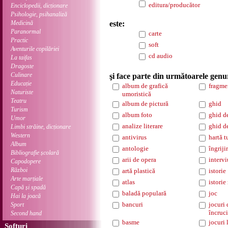
editura/producător
Enciclopedii, dicționare
Psihologie, psihanaliză
Medicină
este:
Paranormal
carte
Practic
soft
Aventurile copilăriei
cd audio
La taifas
Dragoste
Culinare
şi face parte din următoarele genu
Educație
album de grafică
fragme
Naturiste
umoristică
Teatru
album de pictură
ghid
Turism
album foto
ghid d
Umor
analize literare
ghid d
Limbi străine, dicționare
Western
antivirus
hartă t
Album
antologie
îngriji
Bibliografie școlară
arii de opera
intervi
Capodopere
Război
artă plastică
istorie
Arte marțiale
atlas
istorie
Capă și spadă
baladă populară
joc
Hai la joacă
bancuri
jocuri 
Sport
încruci
Second hand
basme
jocuri 
Softuri