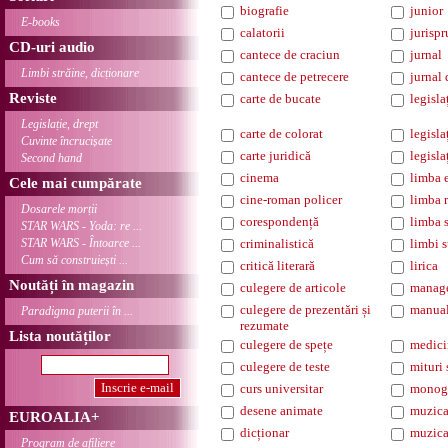
biografie
junior
E-books
calatorii
jurisp
CD-uri audio
cantece de craciun
jurnal
Limbi străine, dicționare
cantece de petrecere
jurnal 
Reviste
carte de bucate
legisla
Legislație, drept
carte de colorat
legisl
Cuvinte încrucișate
carte juridică
legisla
Second hand
cinema
limba 
Cele mai cumpărate
cine-roman policer
limba 
Dosarele morții
corespondență
limba 
STAR WARS - Yoda: re ...
STAR WARS - Întoarce ...
criminalistică
limbi s
Cum să construiești ...
critică literară
lirica
Noutăți în magazin
culegere de articole
manag
culegere de prezentări și
manua
Paradigma puterii în ...
rezumate
Lista noutăților
culegere de spețe
medici
culegere de teste
mituri 
curs universitar
monogr
desene animate
muzica
EUROALIA+
dicționar
muzica
Program de afiliere