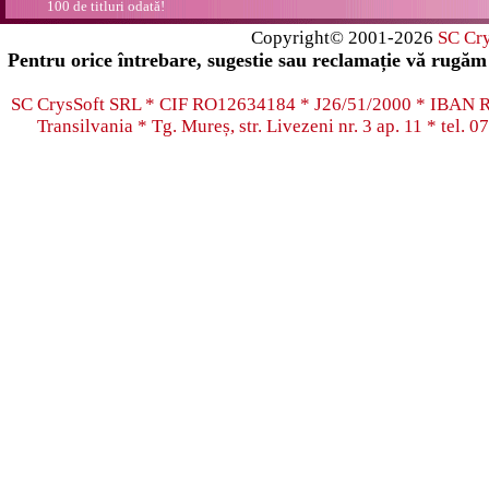
100 de titluri odată!
Copyright© 2001-2026
SC Cr
Pentru orice întrebare, sugestie sau reclamație vă rugăm 
SC CrysSoft SRL * CIF RO12634184 * J26/51/2000 * IB
Transilvania * Tg. Mureș, str. Livezeni nr. 3 ap. 11 * tel.
07