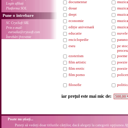
documentar
muzica
Login afiliați
dosar
muzica
Platforma SOL
drept
muzica
Pune o întrebare
economie
muzica
SC CrysSoft SRL
ediție aniversară
muzica
Prin e-mail:
euroalia@cryssoft.com
educatie
nuvele
Întrebări frecvente
enciclopedie
parano
eseu
pe stoc
proces
ezoterism
poeme
film artistic
poezie
film erotic
poezie 
film porno
policer
filosofie
politic
iar preţul este mai mic de:
Poate nu știați...
Puteți să vedeți doar titlurile cărților, dacă alegeți la categorii opțiunea
Af