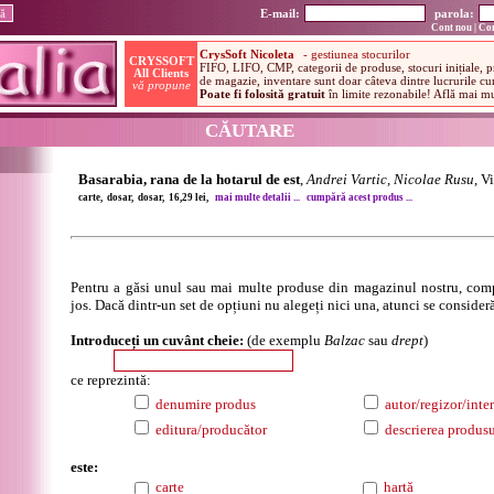
E-mail:
parola:
Cont nou
|
Con
CĂUTARE
Basarabia, rana de la hotarul de est
,
Andrei Vartic, Nicolae Rusu
, V
carte, dosar, dosar, 16,29 lei,
mai multe detalii ...
cumpără acest produs ...
Pentru a găsi unul sau mai multe produse din magazinul nostru, comp
jos. Dacă dintr-un set de opțiuni nu alegeți nici una, atunci se consideră
Introduceți un cuvânt cheie:
(de exemplu
Balzac
sau
drept
)
ce reprezintă:
denumire produs
autor/regizor/inter
editura/producător
descrierea produsu
este:
carte
hartă