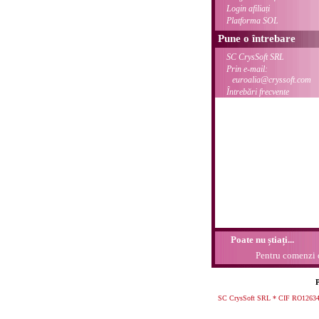
Login afiliați
Platforma SOL
Pune o întrebare
SC CrysSoft SRL
Prin e-mail:
euroalia@cryssoft.com
Întrebări frecvente
Poate nu știați...
Pentru comenzi de
P
SC CrysSoft SRL * CIF RO126341