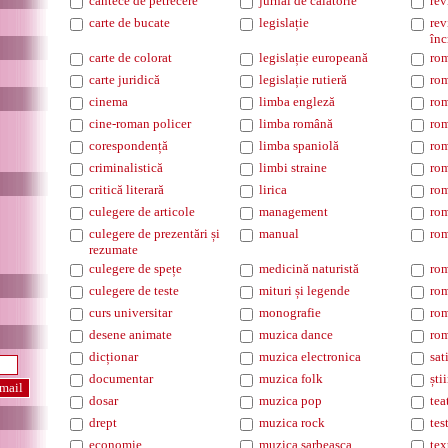
cantece de petrecere
jurnal de călătorie
rev
carte de bucate
legislație
rev
înc
carte de colorat
legislație europeană
ro
carte juridică
legislație rutieră
rom
cinema
limba engleză
rom
cine-roman policer
limba română
rom
corespondență
limba spaniolă
rom
criminalistică
limbi straine
rom
critică literară
lirica
rom
culegere de articole
management
rom
culegere de prezentări și
manual
rom
rezumate
culegere de spețe
medicină naturistă
rom
culegere de teste
mituri și legende
rom
curs universitar
monografie
rom
desene animate
muzica dance
rom
dicționar
muzica electronica
sat
documentar
muzica folk
ști
dosar
muzica pop
tea
drept
muzica rock
tes
economie
muzica sarbeasca
tex