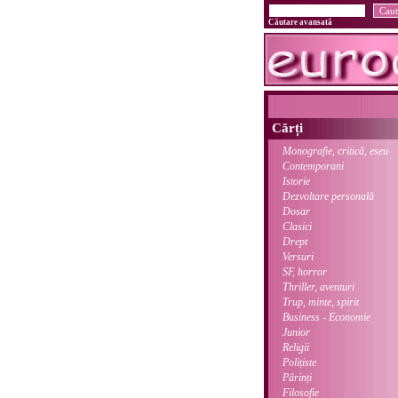
Căutare avansată
Cărți
Monografie, critică, eseu
Contemporani
Istorie
Dezvoltare personală
Dosar
Clasici
Drept
Versuri
SF, horror
Thriller, aventuri
Trup, minte, spirit
Business - Economie
Junior
Religii
Polițiste
Părinți
Filosofie