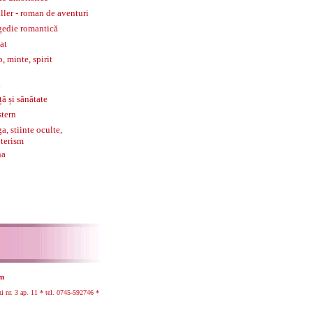
iller - roman de aventuri
gedie romantică
tat
p, minte, spirit
l
ță și sănătate
tern
a, stiinte oculte,
terism
na
om
r. 3 ap. 11 * tel.
0745-592746 *