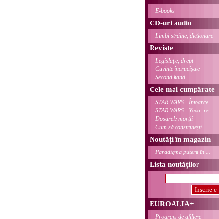
E-books
CD-uri audio
Limbi străine, dicționare
Reviste
Legislație, drept
Cuvinte încrucișate
Second hand
Cele mai cumpărate
STAR WARS - Întoarce ...
STAR WARS - Yoda: re ...
Dosarele morții
Cum să construiești ...
Noutăți în magazin
Paradigma puterii în ...
Lista noutăților
EUROALIA+
Program de afiliere