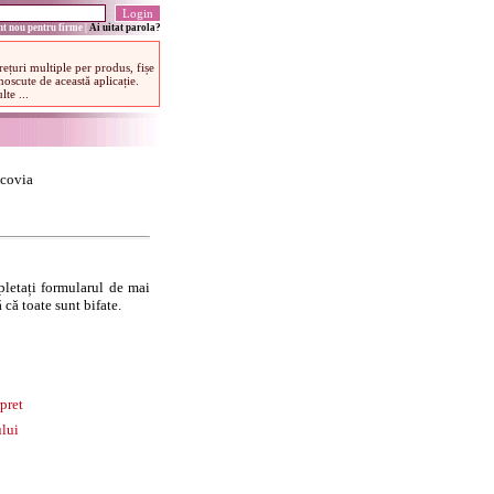
t nou pentru firme
|
Ai uitat parola?
icovia
letați formularul de mai
 că toate sunt bifate.
pret
lui