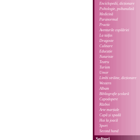
Enciclopedii, dicționare
Psihologie, psihanaliză
Medicină
Paranormal
Practic
Aventurile copilăriei
La taifas
Dragoste
Culinare
Educație
Naturiste
Teatru
Turism
Umor
Limbi străine, dicționare
Western
Album
Bibliografie școlară
Capodopere
Război
Arte marțiale
Capă și spadă
Hai la joacă
Sport
Second hand
Softuri