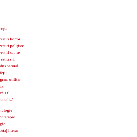
ești
estiri horror
estiri polițiste
estiri scurte
estiri s.f.
dus natural
feții
gram utilitar
ză
ză s.f.
hanaliză
hologie
hoterapie
igie
ortaj literar