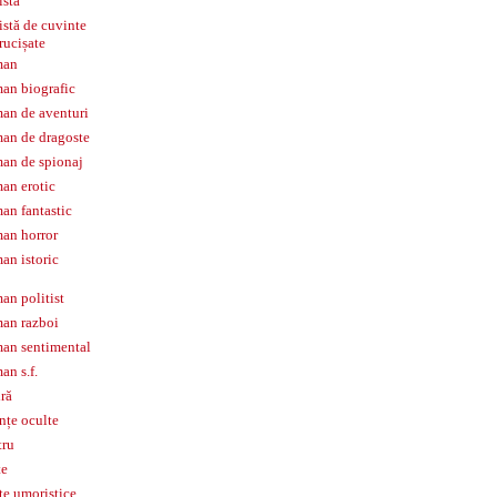
istă
istă de cuvinte
rucișate
man
an biografic
an de aventuri
an de dragoste
an de spionaj
an erotic
an fantastic
an horror
an istoric
an politist
an razboi
an sentimental
an s.f.
iră
ințe oculte
tru
te
te umoristice