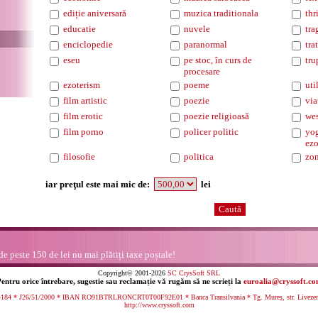
ediție aniversară
muzica traditionala
thr
educatie
nuvele
tra
enciclopedie
paranormal
tra
eseu
pe stoc, în curs de
tru
procesare
ezoterism
poeme
uti
film artistic
poezie
via
film erotic
poezie religioasă
wes
film porno
policer politic
yog
ezo
filosofie
politica
zo
iar preţul este mai mic de:
lei
 peste 150 de lei nu mai plătiți taxe poștale!
Copyright© 2001-2026
SC CrysSoft SRL
entru orice întrebare, sugestie sau reclamație vă rugăm să ne scrieți la
euroalia@cryssoft.c
84 * J26/51/2000 * IBAN RO91BTRLRONCRT0T00F92E01 * Banca Transilvania * Tg. Mureș, str. Livezeni n
http://www.cryssoft.com