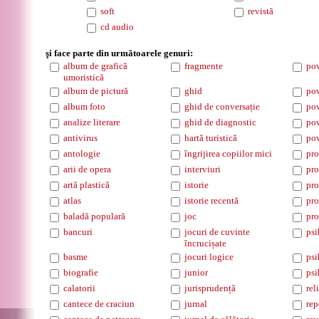
soft
revistă
cd audio
şi face parte din următoarele genuri:
album de grafică
fragmente
pov
umoristică
album de pictură
ghid
pov
album foto
ghid de conversație
pov
analize literare
ghid de diagnostic
pov
antivirus
hartă turistică
pov
antologie
îngrijirea copiilor mici
pro
arii de opera
interviuri
pro
artă plastică
istorie
pro
atlas
istorie recentă
pro
baladă populară
joc
pro
bancuri
jocuri de cuvinte
psi
încrucișate
basme
jocuri logice
psi
biografie
junior
psi
calatorii
jurisprudență
rel
cantece de craciun
jurnal
rep