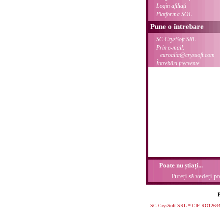
Login afiliați
Platforma SOL
Pune o întrebare
SC CrysSoft SRL
Prin e-mail:
euroalia@cryssoft.com
Întrebări frecvente
Poate nu știați...
Puteți să vedeți pr
P
SC CrysSoft SRL * CIF RO126341