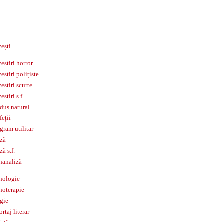
ești
estiri horror
estiri polițiste
estiri scurte
estiri s.f.
dus natural
feții
gram utilitar
ză
ză s.f.
hanaliză
hologie
hoterapie
igie
ortaj literar