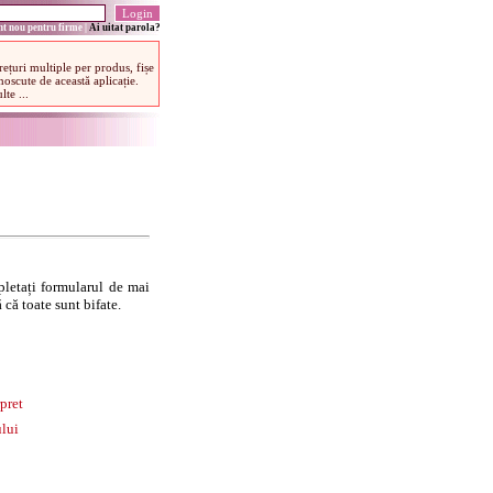
t nou pentru firme
|
Ai uitat parola?
letați formularul de mai
 că toate sunt bifate.
pret
lui