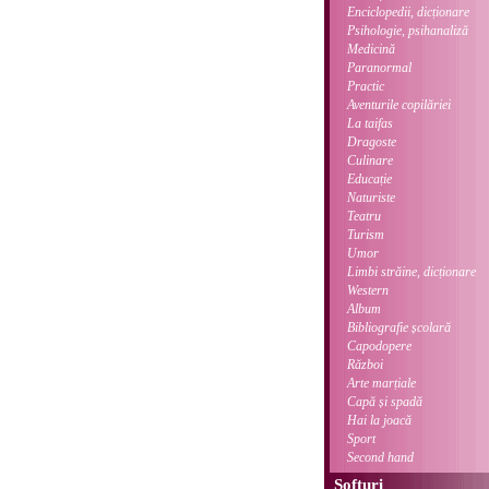
Enciclopedii, dicționare
Psihologie, psihanaliză
Medicină
Paranormal
Practic
Aventurile copilăriei
La taifas
Dragoste
Culinare
Educație
Naturiste
Teatru
Turism
Umor
Limbi străine, dicționare
Western
Album
Bibliografie școlară
Capodopere
Război
Arte marțiale
Capă și spadă
Hai la joacă
Sport
Second hand
Softuri