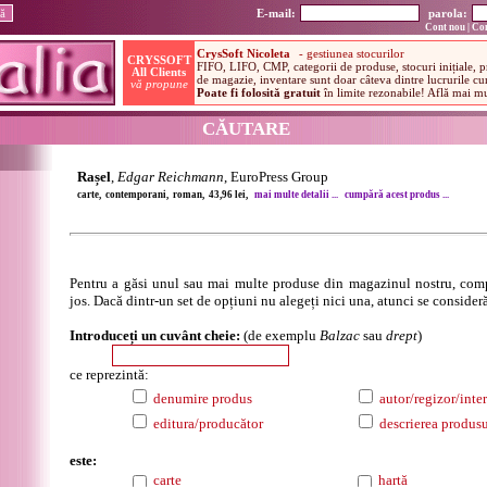
E-mail:
parola:
Cont nou
|
Con
CĂUTARE
Rașel
,
Edgar Reichmann
, EuroPress Group
carte, contemporani, roman, 43,96 lei,
mai multe detalii ...
cumpără acest produs ...
Pentru a găsi unul sau mai multe produse din magazinul nostru, comp
jos. Dacă dintr-un set de opțiuni nu alegeți nici una, atunci se consideră
Introduceți un cuvânt cheie:
(de exemplu
Balzac
sau
drept
)
ce reprezintă:
denumire produs
autor/regizor/inter
editura/producător
descrierea produsu
este:
carte
hartă