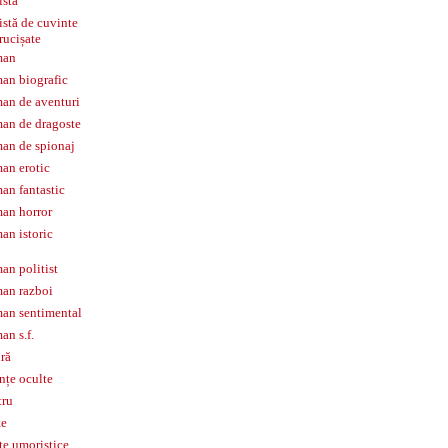
istă
istă de cuvinte
rucișate
man
an biografic
an de aventuri
an de dragoste
an de spionaj
an erotic
an fantastic
an horror
an istoric
an politist
an razboi
an sentimental
an s.f.
iră
ințe oculte
tru
te
te umoristice