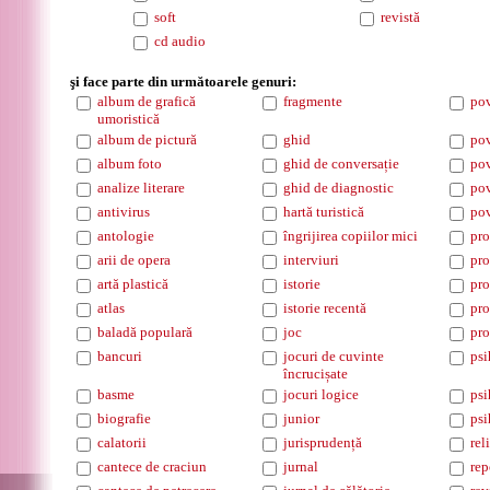
soft
revistă
cd audio
şi face parte din următoarele genuri:
album de grafică
fragmente
pov
umoristică
album de pictură
ghid
pov
album foto
ghid de conversație
pov
analize literare
ghid de diagnostic
pov
antivirus
hartă turistică
pov
antologie
îngrijirea copiilor mici
pro
arii de opera
interviuri
pro
artă plastică
istorie
pro
atlas
istorie recentă
pro
baladă populară
joc
pro
bancuri
jocuri de cuvinte
psi
încrucișate
basme
jocuri logice
psi
biografie
junior
psi
calatorii
jurisprudență
rel
cantece de craciun
jurnal
rep