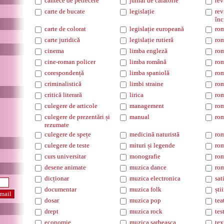
cantece de petrecere
jurnal de călătorie
rev
carte de bucate
legislație
rev
înc
carte de colorat
legislație europeană
ro
carte juridică
legislație rutieră
rom
cinema
limba engleză
rom
cine-roman policer
limba română
rom
corespondență
limba spaniolă
rom
criminalistică
limbi straine
rom
critică literară
lirica
rom
culegere de articole
management
rom
culegere de prezentări și
manual
rom
rezumate
culegere de spețe
medicină naturistă
rom
culegere de teste
mituri și legende
rom
curs universitar
monografie
rom
desene animate
muzica dance
rom
dicționar
muzica electronica
sat
documentar
muzica folk
ști
dosar
muzica pop
tea
drept
muzica rock
tes
economie
muzica sarbeasca
tex