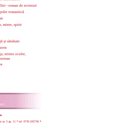
iller - roman de aventuri
gedie romantică
tat
p, minte, spirit
l
ță și sănătate
tern
a, stiinte oculte,
terism
na
eri
...
om
r. 3 ap. 11 * tel.
0745-592746 *