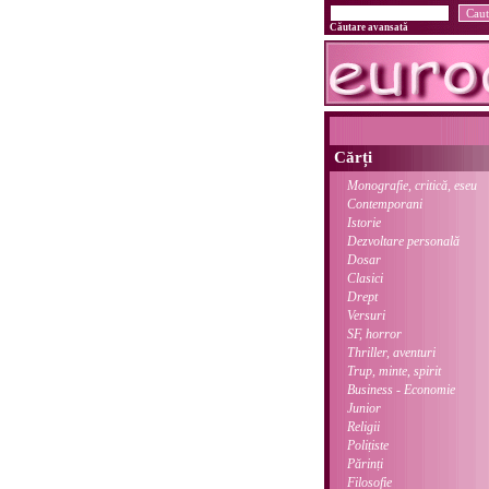
Căutare avansată
Cărți
Monografie, critică, eseu
Contemporani
Istorie
Dezvoltare personală
Dosar
Clasici
Drept
Versuri
SF, horror
Thriller, aventuri
Trup, minte, spirit
Business - Economie
Junior
Religii
Polițiste
Părinți
Filosofie