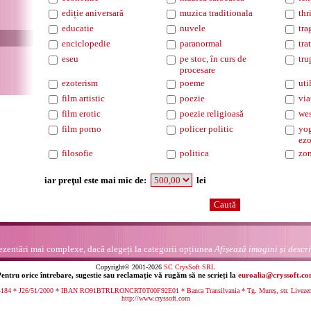
ediție aniversară
muzica traditionala
thr
educatie
nuvele
tra
enciclopedie
paranormal
tra
eseu
pe stoc, în curs de
tru
procesare
ezoterism
poeme
uti
film artistic
poezie
via
film erotic
poezie religioasă
wes
film porno
policer politic
yog
ezo
filosofie
politica
zo
iar preţul este mai mic de:
lei
ezentări mai complexe, dacă alegeți la categorii opțiunea
Afișează imagini și descri
Copyright© 2001-2026
SC CrysSoft SRL
entru orice întrebare, sugestie sau reclamație vă rugăm să ne scrieți la
euroalia@cryssoft.c
84 * J26/51/2000 * IBAN RO91BTRLRONCRT0T00F92E01 * Banca Transilvania * Tg. Mureș, str. Livezeni n
http://www.cryssoft.com