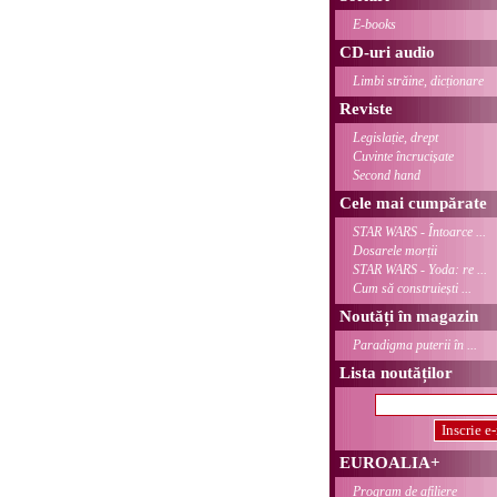
E-books
CD-uri audio
Limbi străine, dicționare
Reviste
Legislație, drept
Cuvinte încrucișate
Second hand
Cele mai cumpărate
STAR WARS - Întoarce ...
Dosarele morții
STAR WARS - Yoda: re ...
Cum să construiești ...
Noutăți în magazin
Paradigma puterii în ...
Lista noutăților
EUROALIA+
Program de afiliere