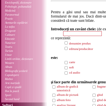
Enciclopedii, dicționare
Psihologie, psihanaliză
Medicină
Pentru a găsi unul sau mai multe
Paranormal
formularul de mai jos. Dacă dintr-un
Practic
consideră că toate sunt bifate.
Aventurile copilăriei
La taifas
Introduceți un cuvânt cheie:
(de e
Dragoste
Culinare
ce reprezintă:
Educație
Naturiste
denumire produs
Teatru
editura/producător
Turism
Umor
este:
Limbi străine, dicționare
carte
Western
Album
soft
Bibliografie școlară
cd audio
Capodopere
Război
şi face parte din următoarele genu
Arte marțiale
album de grafică
fragme
Capă și spadă
umoristică
Hai la joacă
album de pictură
ghid
Sport
Second hand
album foto
ghid d
Softuri
analize literare
ghid d