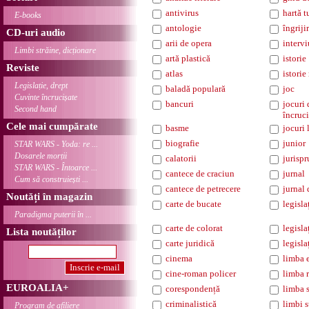
antivirus
hartă t
E-books
antologie
îngriji
CD-uri audio
arii de opera
intervi
Limbi străine, dicționare
artă plastică
istorie
Reviste
atlas
istorie
Legislație, drept
baladă populară
joc
Cuvinte încrucișate
bancuri
jocuri 
Second hand
încruci
Cele mai cumpărate
basme
jocuri 
biografie
junior
STAR WARS - Yoda: re ...
Dosarele morții
calatorii
jurisp
STAR WARS - Întoarce ...
cantece de craciun
jurnal
Cum să construiești ...
cantece de petrecere
jurnal 
Noutăți în magazin
carte de bucate
legisla
Paradigma puterii în ...
carte de colorat
legisl
Lista noutăților
carte juridică
legisla
cinema
limba 
cine-roman policer
limba 
EUROALIA+
corespondență
limba 
criminalistică
limbi s
Program de afiliere