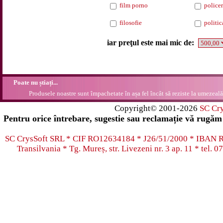
film porno
policer
filosofie
politic
iar preţul este mai mic de:
Poate nu știați...
Produsele noastre sunt împachetate în așa fel încât să reziste la umezeală.
Copyright© 2001-2026
SC Cr
Pentru orice întrebare, sugestie sau reclamație vă rugăm 
SC CrysSoft SRL * CIF RO12634184 * J26/51/2000 * IB
Transilvania * Tg. Mureș, str. Livezeni nr. 3 ap. 11 * tel.
07