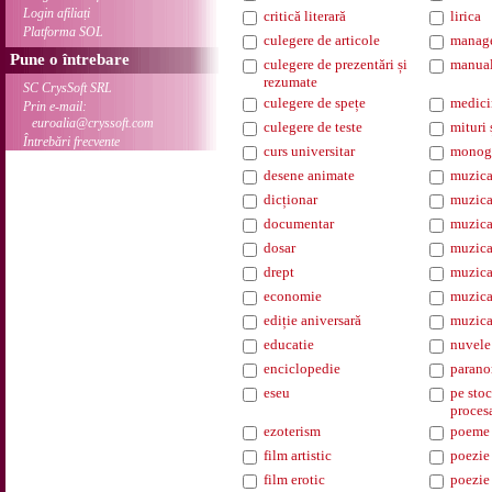
Login afiliați
critică literară
lirica
Platforma SOL
culegere de articole
manag
Pune o întrebare
culegere de prezentări și
manua
rezumate
SC CrysSoft SRL
culegere de spețe
medici
Prin e-mail:
euroalia@cryssoft.com
culegere de teste
mituri 
Întrebări frecvente
curs universitar
monogr
desene animate
muzica
dicționar
muzica
documentar
muzica
dosar
muzica
drept
muzica
economie
muzica
ediție aniversară
muzica
educatie
nuvele
enciclopedie
parano
eseu
pe stoc
proces
ezoterism
poeme
film artistic
poezie
film erotic
poezie 