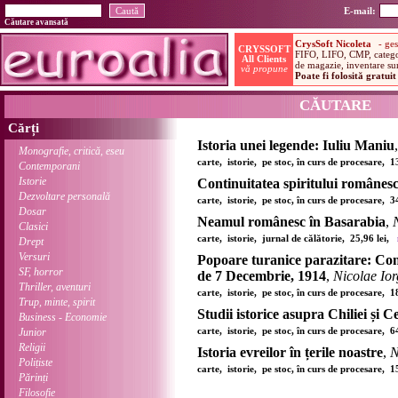
E-mail:
Căutare avansată
CĂUTARE
Cărți
Istoria unei legende: Iuliu Maniu
Monografie, critică, eseu
carte, istorie, pe stoc, în curs de procesare, 
Contemporani
Istorie
Continuitatea spiritului românes
Dezvoltare personală
carte, istorie, pe stoc, în curs de procesare, 
Dosar
Neamul românesc în Basarabia
,
Clasici
carte, istorie, jurnal de călătorie, 25,96 lei,
Drept
Versuri
Popoare turanice parazitare: Con
SF, horror
de 7 Decembrie, 1914
,
Nicolae Io
Thriller, aventuri
carte, istorie, pe stoc, în curs de procesare, 
Trup, minte, spirit
Studii istorice asupra Chiliei și C
Business - Economie
carte, istorie, pe stoc, în curs de procesare, 
Junior
Religii
Istoria evreilor în țerile noastre
,
N
Polițiste
carte, istorie, pe stoc, în curs de procesare, 
Părinți
Filosofie