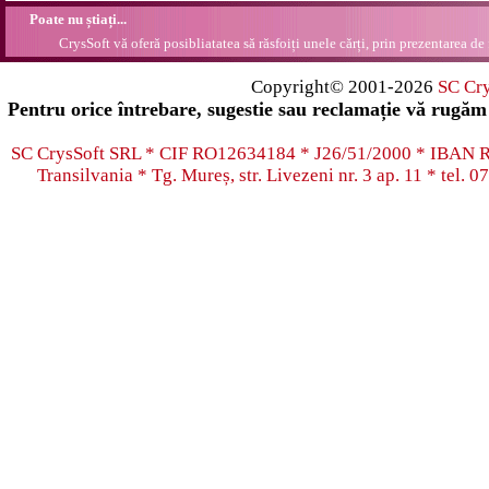
Poate nu știați...
CrysSoft vă oferă posibliatatea să răsfoiți unele cărți, prin prezentarea de 
Copyright© 2001-2026
SC Cr
Pentru orice întrebare, sugestie sau reclamație vă rugăm 
SC CrysSoft SRL * CIF RO12634184 * J26/51/2000 * IB
Transilvania * Tg. Mureș, str. Livezeni nr. 3 ap. 11 * tel.
07