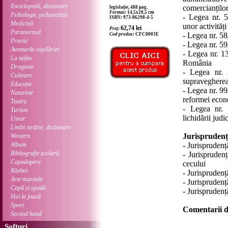
Enciclopedii, dicționare
comercianțilo
legislație, 488 pag.
Format:
14,5x20,5 cm
Psihologie, psihanaliză
- Legea nr. 5
ISBN:
973-86298-4-5
Medicină
unor activităț
62,74
lei
Preț:
Paranormal
- Legea nr. 58
Cod produs:
CFC0003E
Practic
- Legea nr. 5
Aventurile copilăriei
- Legea nr. 13
La taifas
România
Dragoste
- Legea nr. 3
Culinare
supravegherea
Educație
- Legea nr. 9
Naturiste
reformei eco
Teatru
- Legea nr. 
Turism
lichidării judi
Umor
Limbi străine, dicționare
Jurisprudenț
Western
Album
- Jurisprudenț
Bibliografie școlară
- Jurisprudenț
Capodopere
cecului
Război
- Jurisprudenț
Arte marțiale
- Jurisprudenț
Capă și spadă
- Jurisprudenț
Hai la joacă
Sport
Comentarii d
Second hand
Softuri