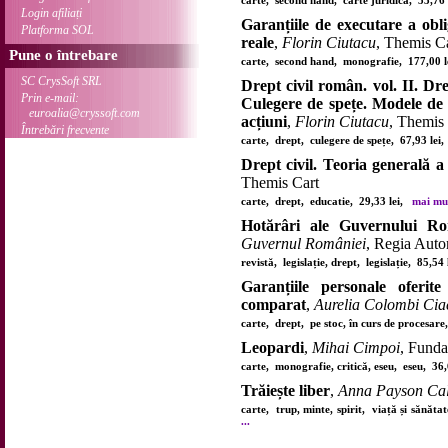
carte, second hand, carte juridică, 53,76
Login afiliați
Garanțiile de executare a oblig
Platforma SOL
reale
,
Florin Ciutacu
, Themis C
Pune o întrebare
carte, second hand, monografie, 177,00 
SC CrysSoft SRL
Drept civil român. vol. II. Dre
Prin e-mail:
Culegere de spețe. Modele de c
euroalia@cryssoft.com
acțiuni
,
Florin Ciutacu
, Themis
Întrebări frecvente
carte, drept, culegere de spețe, 67,93 le
Drept civil. Teoria generală a 
Themis Cart
carte, drept, educatie, 29,33 lei,
mai mult
Hotărâri ale Guvernului Rom
Guvernul României
, Regia Auto
revistă, legislație, drept, legislație, 85,54
Garanțiile personale oferit
comparat
,
Aurelia Colombi Cia
carte, drept, pe stoc, în curs de procesar
Leopardi
,
Mihai Cimpoi
, Funda
carte, monografie, critică, eseu, eseu, 36
Trăiește liber
,
Anna Payson Cal
carte, trup, minte, spirit, viață și sănăt
...