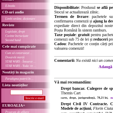
E-books
Disponibilitate
: Produsul
se află pe
Stocul se actualizează zilnic.
CD-uri audio
Termen de livrare
: pachetele su
Limbi străine, dicționare
confirmarea comenzii și
ajung la des
Reviste
expediate direct din depozitul nostru
Poșta Română în sistem ramburs.
Legislație, drept
Taxe poștale
:
gratuit
pentru pachet
Cuvinte încrucișate
comenzi sub 75 de lei și
reduceri
pro
Second hand
Cadou
: Pachetele ce conțin cărți p
Cele mai cumpărate
valoarea comenzii!
Cum să construiești ...
Dosarele morții
Comentarii:
Nu există nici un comen
STAR WARS - Întoarce ...
STAR WARS - Yoda: re ...
Adaugă 
Noutăți în magazin
Paradigma puterii în ...
Vă mai recomandăm:
Lista noutăților
Drept bancar. Culegere de sp
Themis Cart
carte, drept, jurisprudență, 78,21 lei,
ma
Drept Civil IV Contracte. C
EUROALIA+
Modele de acțiuni
,
Florin Ciut
Program de afiliere