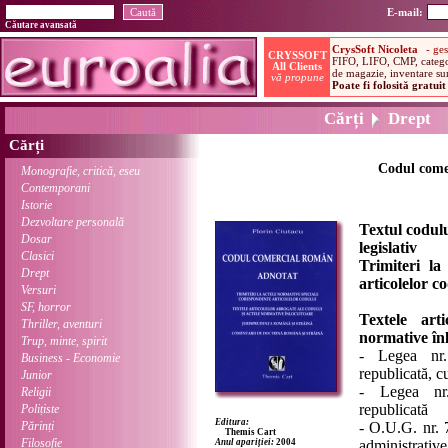
E-mail:
Căutare avansată
Cărți
Drept
Cărți
Codul come
Monografie, critică, eseu
Contemporani
Istorie
Dezvoltare personală
Textul codul
Dosar
legislativ
Clasici
Trimiteri la
Drept
articolelor c
Versuri
SF, horror
Textele art
Thriller, aventuri
normative înl
Trup, minte, spirit
- Legea nr. 
Business - Economie
republicată, c
Junior
- Legea nr.
Religii
republicată
Polițiste
Editura:
Părinți
- O.U.G. nr. 
Themis Cart
Filosofie
Anul apariției:
2004
administrative