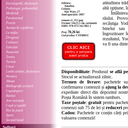
atitudinea tră
Enciclopedii, dicționare
Editura:
Amaltea
altă opțiune, î
Psihologie, psihanaliză
Coleția:
Star Wars, 27
Întâlnirea v
Medicină
Anul apariției:
2007
răului. Prov
Paranormal
roman s.f., 255 pag.
Practic
recâștiga Yo
Format:
14x21,5 cm, cartonată
ISBN:
978-973-162-002-2
Aventurile copilăriei
binelui sau
70,26
lei
La taifas
Preț:
îngrozitoare 
Cod produs:
CSY0001C
Dragoste
rezultatul, Y
Culinare
va fi una dintr
Educație
Naturiste
Teatru
Turism
Umor
Disponibilitate
: Produsul
se află pe
Limbi străine, dicționare
Western
Stocul se actualizează zilnic.
Album
Termen de livrare
: pachetele su
Bibliografie școlară
confirmarea comenzii și
ajung la des
Capodopere
expediate direct din depozitul nostru
Război
Poșta Română în sistem ramburs.
Arte marțiale
Taxe poștale
:
gratuit
pentru pachet
Capă și spadă
comenzi sub 75 de lei și
reduceri
pro
Hai la joacă
Cadou
: Pachetele ce conțin cărți p
Sport
valoarea comenzii!
Second hand
Softuri