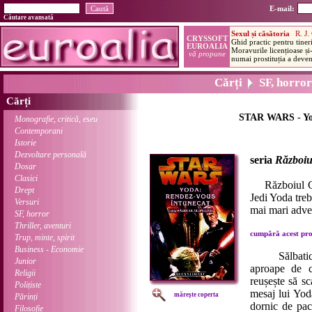
E-mail:
Căutare avansată
Cărți
SF, horror
Cărți
STAR WARS - Yod
Monografie, critică, eseu
Contemporani
Istorie
Dezvoltare personală
seria
Războiu
Dosar
Clasici
Războiul Clon
Drept
Jedi Yoda treb
Versuri
mai mari adver
SF, horror
Thriller, aventuri
cumpără acest prod
Trup, minte, spirit
Business - Economie
Sălbaticul 
Junior
aproape de c
Religii
reușește să sc
Polițiste
mesaj lui Yod
mărește coperta
Părinți
dornic de pace
Filosofie