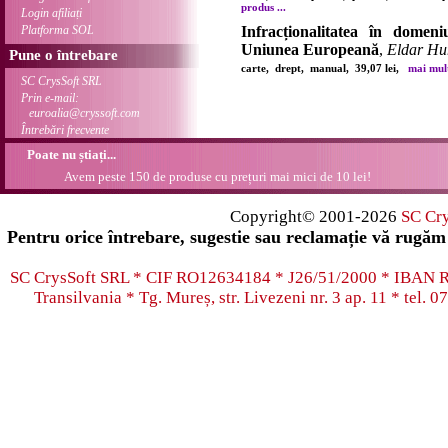
produs ...
Login afiliați
Platforma SOL
Infracționalitatea în domeni
Uniunea Europeană
,
Eldar Hu
Pune o întrebare
carte, drept, manual, 39,07 lei,
mai multe
SC CrysSoft SRL
Prin e-mail:
euroalia@cryssoft.com
Întrebări frecvente
Poate nu știați...
Avem peste 150 de produse cu prețuri mai mici de 10 lei!
Copyright© 2001-2026
SC Cr
Pentru orice întrebare, sugestie sau reclamație vă rugăm 
SC CrysSoft SRL * CIF RO12634184 * J26/51/2000 * IB
Transilvania * Tg. Mureș, str. Livezeni nr. 3 ap. 11 * tel.
07