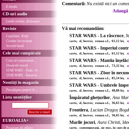
Comentarii:
Nu există nici un comen
E-books
Adaugă 
CD-uri audio
Limbi străine, dicționare
Vă mai recomandăm:
Reviste
STAR WARS - La răscruce
,
M
Legislație, drept
Cuvinte încrucișate
carte, sf, horror, roman s.f., 61,12 lei,
m
Second hand
STAR WARS - Imperiul contr
Cele mai cumpărate
carte, sf, horror, roman s.f., 61,12 lei,
m
STAR WARS - Mantia înșelăci
Cum să construiești ...
Dosarele morții
carte, sf, horror, roman s.f., 73,32 lei,
m
STAR WARS - Yoda: re ...
STAR WARS - Zbor în necun
STAR WARS - Întoarce ...
carte, sf, horror, roman s.f., 85,54 lei,
m
Noutăți în magazin
STAR WARS - Umbrele Imper
Paradigma puterii în ...
carte, sf, horror, roman s.f., 48,88 lei,
m
Lista noutăților
Împăratul ghețurilor
,
Ana Mari
carte, sf, horror, roman s.f., 36,65 lei,
m
Frontiera
,
Lucian Dragoș Bog
carte, sf, horror, roman s.f., 36,65 lei,
m
EUROALIA+
Marile jocuri
,
Aura Christi
, Id
Program de afiliere
carte, contemporani, pe stoc, în curs de 