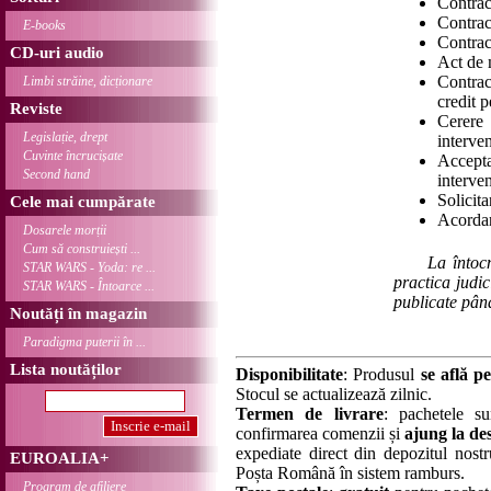
Contrac
Contrac
E-books
Contrac
CD-uri audio
Act de 
Contrac
Limbi străine, dicționare
credit 
Reviste
Cerere
Legislație, drept
interven
Cuvinte încrucișate
Accepta
Second hand
interven
Solicit
Cele mai cumpărate
Acordar
Dosarele morții
Cum să construiești ...
La întoc
STAR WARS - Yoda: re ...
practica judic
STAR WARS - Întoarce ...
publicate pân
Noutăți în magazin
Paradigma puterii în ...
Lista noutăților
Disponibilitate
: Produsul
se află pe
Stocul se actualizează zilnic.
Termen de livrare
: pachetele su
confirmarea comenzii și
ajung la des
expediate direct din depozitul nostru
EUROALIA+
Poșta Română în sistem ramburs.
Program de afiliere