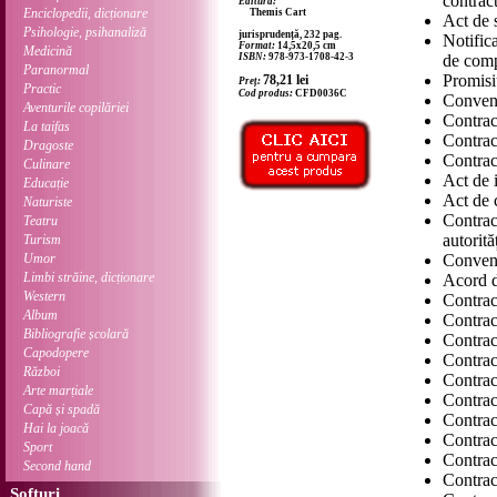
contrac
Editura:
Enciclopedii, dicționare
Themis Cart
Act de 
Psihologie, psihanaliză
jurisprudență, 232 pag.
Notific
Format:
14,5x20,5 cm
Medicină
ISBN:
978-973-1708-42-3
de com
Paranormal
Promisiu
78,21
lei
Preț:
Practic
Cod produs:
CFD0036C
Convenț
Aventurile copilăriei
Contrac
La taifas
Contrac
Dragoste
Contrac
Culinare
Act de i
Educație
Act de 
Naturiste
Contra
Teatru
autorită
Turism
Umor
Convenț
Limbi străine, dicționare
Acord 
Western
Contrac
Album
Contract
Bibliografie școlară
Contrac
Capodopere
Contrac
Război
Contrac
Arte marțiale
Contrac
Capă și spadă
Contrac
Hai la joacă
Contrac
Sport
Contra
Second hand
Contrac
Softuri