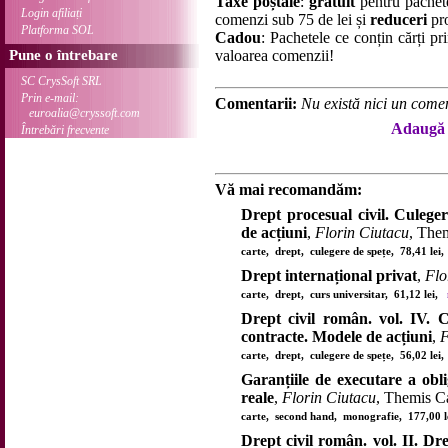
Taxe poștale
:
gratuit
pentru pachet
Login afiliați
comenzi sub 75 de lei și
reduceri
pro
Platforma SOL
Cadou
: Pachetele ce conțin cărți p
Pune o întrebare
valoarea comenzii!
SC CrysSoft SRL
Prin e-mail:
Comentarii:
Nu există nici un comen
euroalia@cryssoft.com
Adaugă 
Întrebări frecvente
Vă mai recomandăm:
Drept procesual civil. Culege
de acțiuni
,
Florin Ciutacu
, The
carte, drept, culegere de spețe, 78,41 le
Drept internațional privat
,
Flo
carte, drept, curs universitar, 61,12 lei,
Drept civil român. vol. IV. 
contracte. Modele de acțiuni
,
F
carte, drept, culegere de spețe, 56,02 le
Garanțiile de executare a oblig
reale
,
Florin Ciutacu
, Themis C
carte, second hand, monografie, 177,00 
Drept civil român. vol. II. Dre