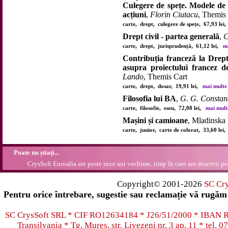
Culegere de spețe. Modele de c
acțiuni
,
Florin Ciutacu
, Themis
carte, drept, culegere de spețe, 67,93 le
Drept civil - partea generală
,
C
carte, drept, jurisprudență, 61,12 lei,
ma
Contribuția franceză la Drep
asupra proiectului francez d
Lando
, Themis Cart
carte, drept, dosar, 19,91 lei,
mai multe d
Filosofia lui BA
,
G. G. Consta
carte, filosofie, eseu, 72,08 lei,
mai multe
Mașini și camioane
, Mladinska 
carte, junior, carte de colorat, 33,60 lei
Poate nu știați...
CrysSoft Euroalia are peste zece ani vechime, timp în care am deservit pes
Copyright© 2001-2026
SC Cr
Pentru orice întrebare, sugestie sau reclamație vă rugăm 
SC CrysSoft SRL * CIF RO12634184 * J26/51/2000 * IB
Transilvania * Tg. Mureș, str. Livezeni nr. 3 ap. 11 * tel.
07