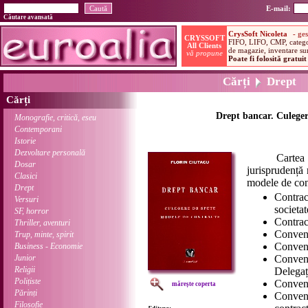
E-mail:
Căutare avansată
Cărți
Drept
Cărți
Drept bancar. Culeger
Monografie, critică, eseu
Contemporani
Istorie
Dezvoltare personală
Cartea cupri
Dosar
jurisprudență
Clasici
modele de con
Drept
Contra
Versuri
societa
SF, horror
Contrac
Thriller, aventuri
Convenți
Trup, minte, spirit
Convenț
Business - Economie
Junior
Conven
Religii
Delegaț
Polițiste
Convenț
mărește coperta
Părinți
Conven
Filosofie