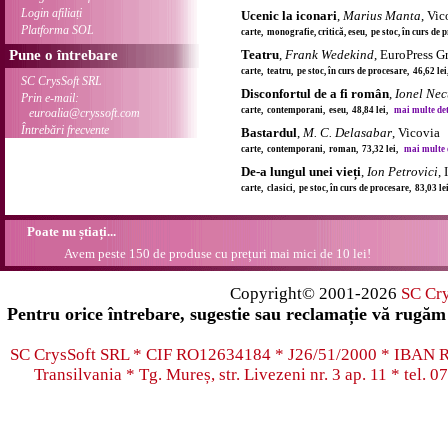
Login afiliați
Ucenic la iconari
,
Marius Manta
, Vic
Platforma SOL
carte, monografie, critică, eseu, pe stoc, în curs de
Pune o întrebare
Teatru
,
Frank Wedekind
, EuroPress G
carte, teatru, pe stoc, în curs de procesare, 46,62 le
SC CrysSoft SRL
Disconfortul de a fi român
,
Ionel Nec
Prin e-mail:
carte, contemporani, eseu, 48,84 lei,
mai multe deta
euroalia@cryssoft.com
Întrebări frecvente
Bastardul
,
M. C. Delasabar
, Vicovia
carte, contemporani, roman, 73,32 lei,
mai multe de
De-a lungul unei vieți
,
Ion Petrovici
,
carte, clasici, pe stoc, în curs de procesare, 83,03 l
Poate nu știați...
Avem peste 150 de produse cu prețuri mai mici de 10 lei!
Copyright© 2001-2026
SC Cr
Pentru orice întrebare, sugestie sau reclamație vă rugăm 
SC CrysSoft SRL * CIF RO12634184 * J26/51/2000 * IB
Transilvania * Tg. Mureș, str. Livezeni nr. 3 ap. 11 * tel.
07