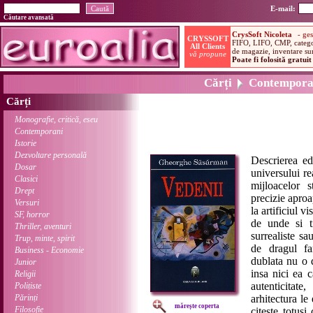
E-mail:
Căutare avansată
Cărți
Contempora
Cărți
Monografie, critică, eseu
Contemporani
Istorie
Dezvoltare personală
Descrierea ed
Dosar
universului re
Clasici
mijloacelor s
Drept
precizie apro
Versuri
la artificiul v
SF, horror
de unde si ti
Thriller, aventuri
surrealiste sa
Trup, minte, spirit
de dragul fan
Business - Economie
dublata nu o 
Junior
insa nici ea c
Religii
autenticitate
Polițiste
Părinți
arhitectura le
mărește coperta
Filosofie
citeste totusi