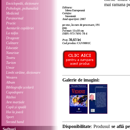
Enciclopedii, dicționare
mai ramana pe 
Editura:
Psihologie, psihanaliză
Ideea Europeană
Medicină
Coleția:
Insomnii
Paranormal
Anul apariției:
2007
Practic
pe stoc, în curs de procesare, 191
Aventurile copilăriei
pag.
Format:
11x18 cm
La taifas
ISBN:
973-7691-78-4
Dragoste
36,63
lei
Preț:
Culinare
Cod produs:
CGV0001C
Educație
Naturiste
Teatru
Turism
Umor
Limbi străine, dicționare
Western
Galerie de imagini:
Album
Bibliografie școlară
Capodopere
Război
Arte marțiale
Capă și spadă
Hai la joacă
Sport
Second hand
Disponibilitate
: Produsul
se află pe
Softuri