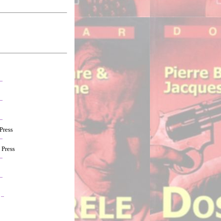
..
..
..
 Press
..
 Press
..
..
..