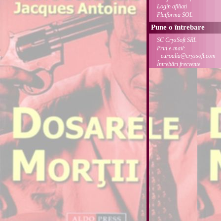
Login afiliați
Platforma SOL
Pune o întrebare
SC CrysSoft SRL
Prin e-mail:
euroalia@cryssoft.com
Întrebări frecvente