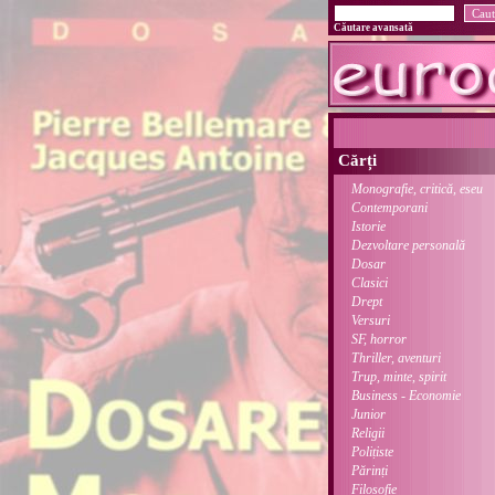
Căutare avansată
Cărți
Monografie, critică, eseu
Contemporani
Istorie
Dezvoltare personală
Dosar
Clasici
Drept
Versuri
SF, horror
Thriller, aventuri
Trup, minte, spirit
Business - Economie
Junior
Religii
Polițiste
Părinți
Filosofie