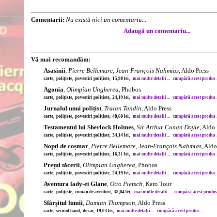
Comentarii:
Nu există nici un comentariu...
Adaugă un comentariu...
Vă mai recomandăm:
Asasinii
,
Pierre Bellemare, Jean-François Nahmias
, Aldo Press
carte, polițiste, povestiri polițiste, 15,98 lei,
mai multe detalii ...
cumpără acest produs .
Agonia
,
Olimpian Ungherea
, Phobos
carte, polițiste, povestiri polițiste, 24,19 lei,
mai multe detalii ...
cumpără acest produs .
Jurnalul unui polițist
,
Traian Tandin
, Aldo Press
carte, polițiste, povestiri polițiste, 48,60 lei,
mai multe detalii ...
cumpără acest produs .
Testamentul lui Sherlock Holmes
,
Sir Arthur Conan Doyle
, Aldo
carte, polițiste, povestiri polițiste, 34,14 lei,
mai multe detalii ...
cumpără acest produs .
Nopți de coșmar
,
Pierre Bellemare, Jean-François Nahmias
, Aldo
carte, polițiste, povestiri polițiste, 16,31 lei,
mai multe detalii ...
cumpără acest produs .
Prețul tăcerii
,
Olimpian Ungherea
, Phobos
carte, polițiste, povestiri polițiste, 24,19 lei,
mai multe detalii ...
cumpără acest produs .
Aventura lady-ei Glane
,
Otto Pietsch
, Karo Tour
carte, polițiste, roman de aventuri, 38,04 lei,
mai multe detalii ...
cumpără acest produs .
Sfârșitul lumii
,
Damian Thompson
, Aldo Press
carte, second hand, dosar, 19,03 lei,
mai multe detalii ...
cumpără acest produs ...