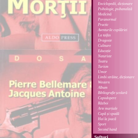
Enciclopedii, dicționare
Psihologie, psihanaliză
Medicină
Paranormal
Practic
Aventurile copilăriei
La taifas
Dragoste
Culinare
Educație
Naturiste
Teatru
Turism
Umor
Limbi străine, dicționare
Western
Album
Bibliografie școlară
Capodopere
Război
Arte marțiale
Capă și spadă
Hai la joacă
Sport
Second hand
Softuri