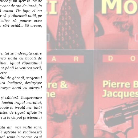
zece și un sfert în loc de
e cont de ora de iarnă, în
idă mama. De fapt, el nu
 să-și rănească tatăl, pe
iedice să poarte acea
 să-l ucidă... Să creeze,
gentul se îndreaptă către
încă zidită cu bucăți de
ției, igluul răposatului
nt până la venirea verii,
etre.
ul de gheață, sergentul
ura încăpere, deslușește
csește aerul cu mirosul
și căldură. Temperatura
 lumina trupul mortului,
coate la iveală mai întâi
ștoc de țigară aflate în
ge și la chipul prietenului
ță din mai multe răni.
Se aștepta să regăsească
sof, senin în moarte, ca și