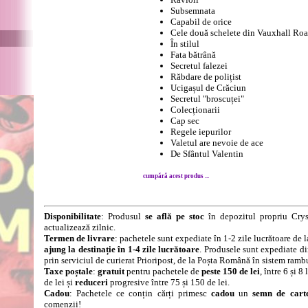
Subsemnata
Capabil de orice
Cele două schelete din Vauxhall Ro
În stilul
Fata bătrână
Secretul falezei
Răbdare de polițist
Ucigașul de Crăciun
Secretul "broscuței"
Colecționarii
Cap sec
Regele iepurilor
Valetul are nevoie de ace
De Sfântul Valentin
cumpără acest produs ...
Disponibilitate
: Produsul
se află pe stoc
în depozitul propriu Crys
actualizează zilnic.
Termen de livrare
: pachetele sunt expediate în 1-2 zile lucrătoare de 
ajung la destinație în 1-4 zile lucrătoare
. Produsele sunt expediate di
prin serviciul de curierat Prioripost, de la Poșta Română în sistem ramb
Taxe poștale
:
gratuit
pentru pachetele de
peste 150 de lei
, între 6 și 
de lei și
reduceri
progresive între 75 și 150 de lei.
Cadou
: Pachetele ce conțin cărți primesc
cadou
un
semn de cart
comenzii!