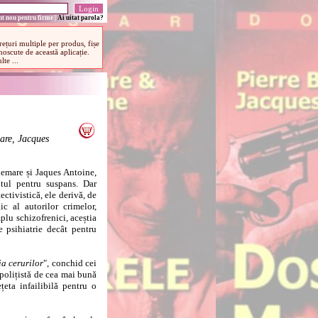
t nou pentru firme
|
Ai uitat parola?
are, Jacques
emare și Jaques Antoine,
titul pentru suspans. Dar
ectivistică, ele derivă, de
c al autorilor crimelor,
plu schizofrenici, aceștia
 psihiatrie decât pentru
ia cerurilor
", conchid cei
-polițistă de cea mai bună
țeta infailibilă pentru o