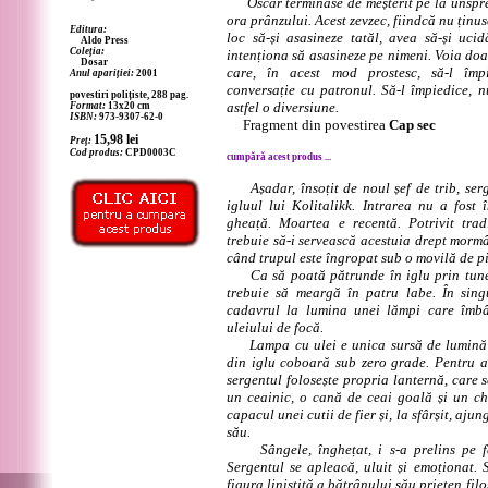
Oscar terminase de meșterit pe la unspre
ora prânzului. Acest zevzec, fiindcă nu ținus
Editura:
loc să-și asasineze tatăl, avea să-și uc
Aldo Press
Coleția:
intenționa să asasineze pe nimeni. Voia doar
Dosar
care, în acest mod prostesc, să-l împ
Anul apariției:
2001
conversație cu patronul. Să-l împiedice, nu
povestiri polițiste, 288 pag.
astfel o diversiune.
Format:
13x20 cm
ISBN:
973-9307-62-0
Fragment din povestirea
Cap sec
15,98
lei
Preț:
Cod produs:
CPD0003C
cumpără acest produs ...
Așadar, însoțit de noul șef de trib, ser
igluul lui Kolitalikk. Intrarea nu a fost 
gheață. Moartea e recentă. Potrivit tradi
trebuie să-i servească acestuia drept mormâ
când trupul este îngropat sub o movilă de pi
Ca să poată pătrunde în iglu prin tunel
trebuie să meargă în patru labe. În sing
cadavrul la lumina unei lămpi care îmbâ
uleiului de focă.
Lampa cu ulei e unica sursă de lumină 
din iglu coboară sub zero grade. Pentru a
sergentul folosește propria lanternă, care s
un ceainic, o cană de ceai goală și un chi
capacul unei cutii de fier și, la sfârșit, ajun
său.
Sângele, înghețat, i s-a prelins pe fa
Sergentul se apleacă, uluit și emoționat. 
figura liniștită a bătrânului său prieten filo