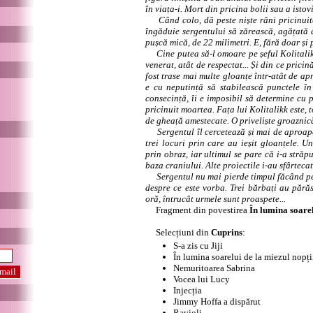
în viața-i. Mort din pricina bolii sau a istovi
Când colo, dă peste niște răni pricinuite
îngăduie sergentului să zărească, agățată d
pușcă mică, de 22 milimetri. E, fără doar și 
Cine putea să-l omoare pe șeful Kolitali
venerat, atât de respectat... Și din ce pric
fost trase mai multe gloanțe într-atât de ap
e cu neputință să stabilească punctele în 
consecință, îi e imposibil să determine cu p
pricinuit moartea. Fața lui Kolitalikk este, 
de gheață amestecate. O priveliște groaznic
Sergentul îl cercetează și mai de aproape 
trei locuri prin care au ieșit gloanțele. Un
prin obraz, iar ultimul se pare că i-a străpu
baza craniului. Alte proiectile i-au sfârtecat
Sergentul nu mai pierde timpul făcând pe m
despre ce este vorba. Trei bărbați au părăs
oră, întrucât urmele sunt proaspete...
Fragment din povestirea
În lumina soarel
Selecțiuni din
Cuprins
:
S-a zis cu Jiji
În lumina soarelui de la miezul nopți
Nemuritoarea Sabrina
Vocea lui Lucy
Injecția
Jimmy Hoffa a dispărut
Ravioli