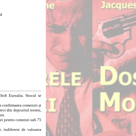
ad
Soft Euroalia. Stocul se
la confirmarea comenzii și
rect din depozitul nostru,
urs.
8 lei pentru comenzi sub 75
e
, indiferent de valoarea