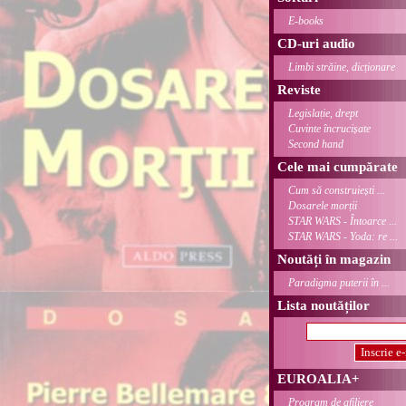
E-books
CD-uri audio
Limbi străine, dicționare
Reviste
Legislație, drept
Cuvinte încrucișate
Second hand
Cele mai cumpărate
Cum să construiești ...
Dosarele morții
STAR WARS - Întoarce ...
STAR WARS - Yoda: re ...
Noutăți în magazin
Paradigma puterii în ...
Lista noutăților
EUROALIA+
Program de afiliere