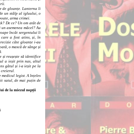
rii.
 de gloanțe. Lanterna îi
e un stâlp al igluului, o
poate, arma crimei.
kk? De ce? Un om atât de
ină un asemenea măcel? Au
roape încât sergentului îi
care a fost atins, și, în
recizie câte gloanțe i-au
toată, o mască de sânge și
ă.
și reușește să identifice
ul a ieșit prin nas, altul
ns gâtul și i-a ieșit pe la
 creierul.
edicul legist. A înțeles
it satul, de mai puțin de
ui de la miezul nopții
i