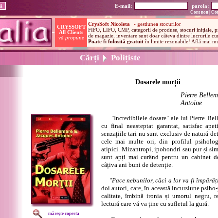
E-mail:
parola:
Cont nou
|
Con
Cărți
Polițiste
Dosarele morții
Pierre Bellem
Antoine
"Incredibilele dosare" ale lui Pierre Bell
cu final neașteptat garantat, satisfac ape
senzațiile tari nu sunt exclusiv de natură det
cele mai multe ori, din profilul psihologi
atipici. Mizantropi, ipohondri sau pur și sim
sunt apți mai curând pentru un cabinet de
câțiva ani buni de detenție.
"
Pace nebunilor, căci a lor va fi împărăț
doi autori, care, în această incursiune psiho
calitate, îmbină ironia și umorul negru, re
lectură care vă va ține cu sufletul la gură.
mărește coperta