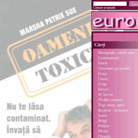
Căutare avansată
Cărți
Monografie, critică, eseu
Contemporani
Istorie
Dezvoltare personală
Dosar
Clasici
Drept
Versuri
SF, horror
Thriller, aventuri
Trup, minte, spirit
Business - Economie
Junior
Religii
Polițiste
Părinți
Filosofie