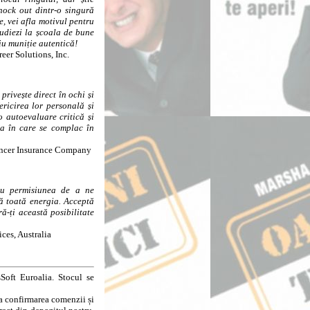
ock out dintr-o singură
e, vei afla motivul pentru
tudiezi la școala de bune
iu muniție autentică!
reer Solutions, Inc.
i privește direct în ochi și
ericirea lor personală și
o autoevaluare critică și
ia în care se complac în
ancer Insurance Company
ou permisiunea de a ne
ă toată energia. Acceptă
ră-ți această posibilitate
ices, Australia
Soft Euroalia. Stocul se
la confirmarea comenzii și