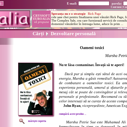
E-mail:
parola:
Cont nou
|
Con
Cărți
Dezvoltare personală
Oameni toxici
Marsha Petri
Nu te lăsa contaminat. Învață să te aperi!
Dacă pur și simplu ești sătul de acei oa
energia, Marsha a găsit remediul! Autoarea 
de combatare a oamenilor toxici. Ea ame
experiența personală, umorul și sfaturile 
mesaj cât se poate de convingător și releva
personale și profesionale. Recomand cu tăr
celor interesați să se curețe de aceste comp
John Ryan
,
vicepreședinte
, American Ex
cumpără acest produs ...
mărește coperta
Marsha Petrie Sue este Muhamad Ali a
fermecătoare în timp ce dansează în mijl