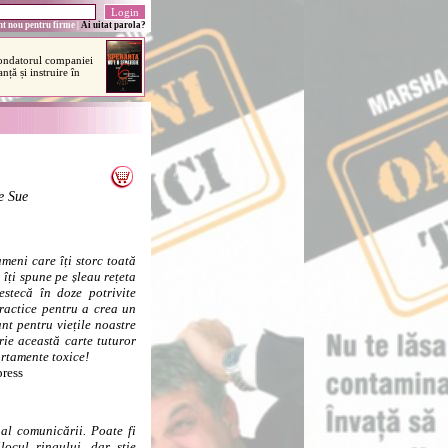
t nou pentru firme
|
Ai uitat parola?
e Sue
meni care îți storc toată
îți spune pe șleau rețeta
stecă în doze potrivite
practice pentru a crea un
nt pentru viețile noastre
ie această carte tuturor
ortamente toxice!
press
l comunicării. Poate fi
ocul ringului, dar știe