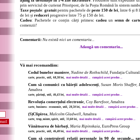
ajung la destinație în 1-4 zile lucrătoare
. Produsele sunt expediate di
prin serviciul de curierat Prioripost, de la Poșta Română în sistem ramb
Taxe poștale
:
gratuit
pentru pachetele de
peste 150 de lei
, între 6 și 
de lei și
reduceri
progresive între 75 și 150 de lei.
Cadou
: Pachetele ce conțin cărți primesc
cadou
un
semn de cart
comenzii!
Comentarii:
Nu există nici un comentariu...
Adaugă un comentariu...
Vă mai recomandăm:
Codul bunelor maniere
,
Nadine de Rothschild
, Fundația Cultura
carte, practic, util, 68,38 lei,
mai multe detalii ...
cumpără acest produs ...
Cum să comunici cu băieții adolescenți
,
Susan Moris Shaffer,
Amaltea
carte, părinți, util, 46,43 lei,
mai multe detalii ...
cumpără acest produs ...
Revoluția comerțului electronic
,
Coy Barefoot
, Amaltea
carte, business - economie, util, 28,50 lei,
mai multe detalii ...
cumpără acest produs ...
(S)Clipirea
,
Malcolm Gladwell
, Amaltea
carte, trup, minte, spirit, util, 33,60 lei,
mai multe detalii ...
cumpără acest produs ...
Vânătoarea de bărbați
,
Maria Ripinskaia
, EuroPress Group
carte, practic, util, 46,40 lei,
mai multe detalii ...
cumpără acest produs ...
Cum să construiești relații personale în 90 de secunde... s