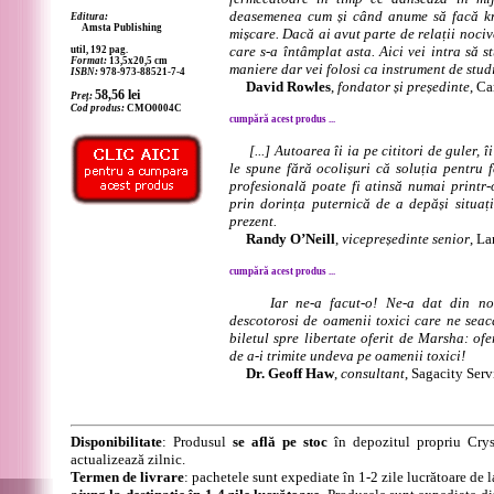
deasemenea cum și când anume să facă kn
Editura:
Amsta Publishing
mișcare. Dacă ai avut parte de relații nociv
care s-a întâmplat asta. Aici vei intra să s
util, 192 pag.
Format:
13,5x20,5 cm
maniere dar vei folosi ca instrument de stud
ISBN:
978-973-88521-7-4
David Rowles
,
fondator și președinte
, Ca
58,56
lei
Preț:
Cod produs:
CMO0004C
cumpără acest produs ...
[...] Autoarea îi ia pe cititori de guler, î
le spune fără ocolișuri că soluția pentru f
profesională poate fi atinsă numai printr-
prin dorința puternică de a depăși situaț
prezent.
Randy O’Neill
,
vicepreședinte senior
, L
cumpără acest produs ...
Iar ne-a facut-o! Ne-a dat din n
descotorosi de oamenii toxici care ne seac
biletul spre libertate oferit de Marsha: ofe
de a-i trimite undeva pe oamenii toxici!
Dr. Geoff Haw
,
consultant
, Sagacity Serv
Disponibilitate
: Produsul
se află pe stoc
în depozitul propriu Crys
actualizează zilnic.
Termen de livrare
: pachetele sunt expediate în 1-2 zile lucrătoare de 