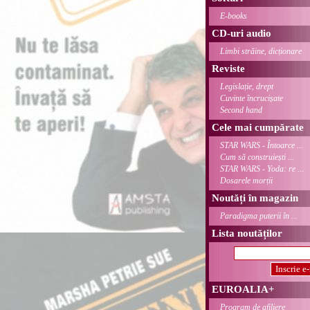
E-books
CD-uri audio
Limbi străine, dicționare
Reviste
Legislație, drept
Cuvinte încrucișate
Second hand
Cele mai cumpărate
STAR WARS - Întoarce ...
Cum să construiești ...
STAR WARS - Yoda: re ...
Dosarele morții
Noutăți în magazin
Paradigma puterii în ...
Lista noutăților
EUROALIA+
Program de afiliere