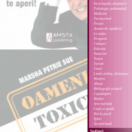
Enciclopedii, dicționare
Psihologie, psihanaliză
Medicină
Paranormal
Practic
Aventurile copilăriei
La taifas
Dragoste
Culinare
Educație
Naturiste
Teatru
Turism
Umor
Limbi străine, dicționare
Western
Album
Bibliografie școlară
Capodopere
Război
Arte marțiale
Capă și spadă
Hai la joacă
Sport
Second hand
Softuri