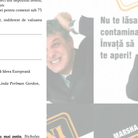
rect din depozitul nostru,
urs.
8 lei pentru comenzi sub 75
e
, indiferent de valoarea
lă Ideea Europeană
 Linda Perlman Gordon
,
au mai puțin
,
Nicholas