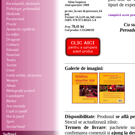
Alina Isopescu
Enciclopedii, dicționare
tipuri de expe
Anul apariției:
2008
Psihologie, psihanaliză
pe stoc, în curs de procesare, 64
Medicină
pag.
cumpără acest prod
Format:
16,5x20 cm, full color
Paranormal
ISBN:
978-973-88561-5-8
Practic
Cu su
78,41
lei
Preț:
Aventurile copilăriei
Peroade
Cod produs:
CEG0002D
La taifas
Dragoste
Culinare
Educație
Naturiste
Teatru
Turism
Galerie de imagini:
Umor
Limbi străine, dicționare
Western
Album
Bibliografie școlară
Capodopere
Război
Arte marțiale
Capă și spadă
Disponibilitate
: Produsul
se află pe
Hai la joacă
Sport
Stocul se actualizează zilnic.
Second hand
Termen de livrare
: pachetele su
confirmarea comenzii și
ajung la des
Softuri