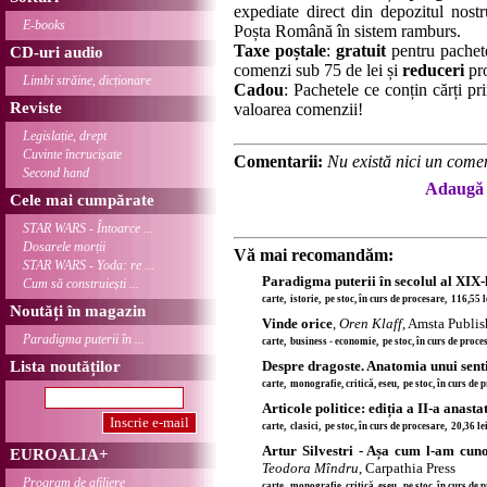
expediate direct din depozitul nostru
E-books
Poșta Română în sistem ramburs.
Taxe poștale
:
gratuit
pentru pachet
CD-uri audio
comenzi sub 75 de lei și
reduceri
pro
Limbi străine, dicționare
Cadou
: Pachetele ce conțin cărți p
Reviste
valoarea comenzii!
Legislație, drept
Cuvinte încrucișate
Comentarii:
Nu există nici un comen
Second hand
Adaugă 
Cele mai cumpărate
STAR WARS - Întoarce ...
Dosarele morții
Vă mai recomandăm:
STAR WARS - Yoda: re ...
Paradigma puterii în secolul al XIX-
Cum să construiești ...
carte, istorie, pe stoc, în curs de procesare, 116,55 
Noutăți în magazin
Vinde orice
,
Oren Klaff
, Amsta Publi
Paradigma puterii în ...
carte, business - economie, pe stoc, în curs de proce
Lista noutăților
Despre dragoste. Anatomia unui sen
carte, monografie, critică, eseu, pe stoc, în curs de
Articole politice: ediția a II-a anasta
carte, clasici, pe stoc, în curs de procesare, 20,36 l
Artur Silvestri - Așa cum l-am cun
EUROALIA+
Teodora Mîndru
, Carpathia Press
Program de afiliere
carte, monografie, critică, eseu, pe stoc, în curs de