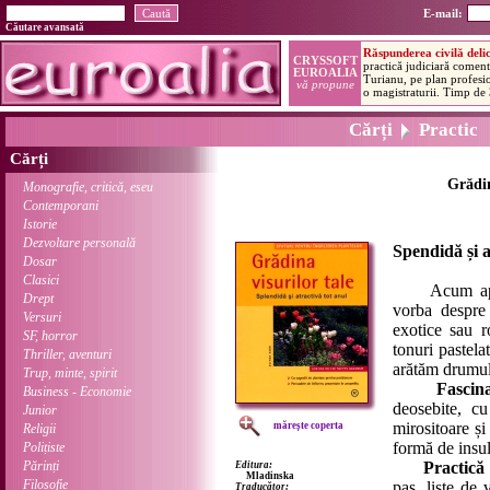
E-mail:
Căutare avansată
Cărți
Practic
Cărți
Grădin
Monografie, critică, eseu
Contemporani
Istorie
Dezvoltare personală
Spendidă și a
Dosar
Clasici
Acum apar cu
Drept
vorba despre 
Versuri
exotice sau r
SF, horror
tonuri pastela
Thriller, aventuri
arătăm drumul 
Trup, minte, spirit
Fascin
Business - Economie
deosebite, cu
Junior
mirositoare și
mărește coperta
Religii
formă de insul
Polițiste
Părinți
Practică
Editura:
Mladinska
Filosofie
pas, liste de 
Traducător: