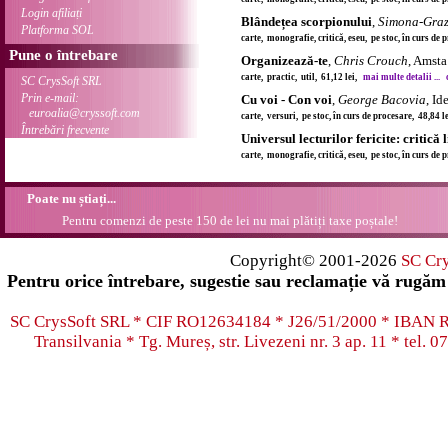
Login afiliați
Blândețea scorpionului
,
Simona-Graz
Platforma SOL
carte, monografie, critică, eseu, pe stoc, în curs de
Pune o întrebare
Organizează-te
,
Chris Crouch
, Amsta
carte, practic, util, 61,12 lei,
mai multe detalii ...
SC CrysSoft SRL
Prin e-mail:
Cu voi - Con voi
,
George Bacovia
, I
euroalia@cryssoft.com
carte, versuri, pe stoc, în curs de procesare, 48,84 
Întrebări frecvente
Universul lecturilor fericite: critică 
carte, monografie, critică, eseu, pe stoc, în curs de
Poate nu știați...
Pentru comenzi de peste 150 de lei nu mai plătiți taxe poștale!
Copyright© 2001-2026
SC Cr
Pentru orice întrebare, sugestie sau reclamație vă rugăm 
SC CrysSoft SRL * CIF RO12634184 * J26/51/2000 * IB
Transilvania * Tg. Mureș, str. Livezeni nr. 3 ap. 11 * tel.
07