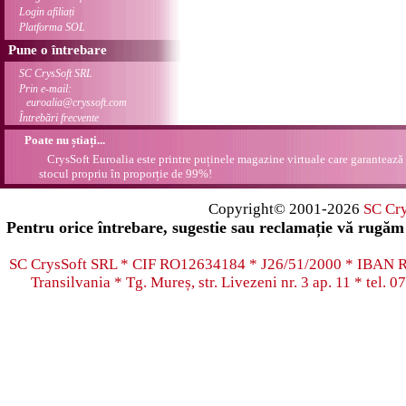
Login afiliați
Platforma SOL
Pune o întrebare
SC CrysSoft SRL
Prin e-mail:
euroalia@cryssoft.com
Întrebări frecvente
Poate nu știați...
CrysSoft Euroalia este printre puținele magazine virtuale care garantează 
stocul propriu în proporție de 99%!
Copyright© 2001-2026
SC Cr
Pentru orice întrebare, sugestie sau reclamație vă rugăm 
SC CrysSoft SRL * CIF RO12634184 * J26/51/2000 * IB
Transilvania * Tg. Mureș, str. Livezeni nr. 3 ap. 11 * tel.
07