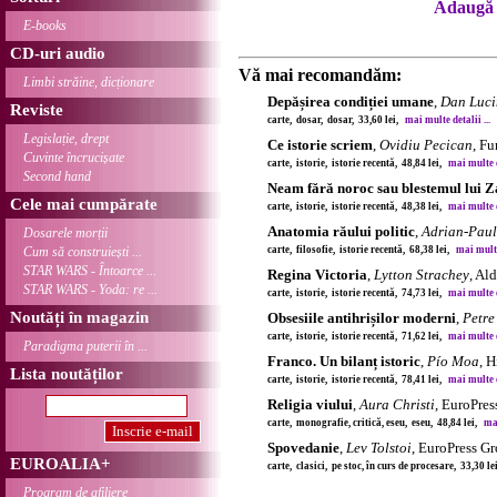
Adaugă 
E-books
CD-uri audio
Vă mai recomandăm:
Limbi străine, dicționare
Depășirea condiției umane
,
Dan Luci
Reviste
carte, dosar, dosar, 33,60 lei,
mai multe detalii ...
Legislație, drept
Ce istorie scriem
,
Ovidiu Pecican
, F
Cuvinte încrucișate
carte, istorie, istorie recentă, 48,84 lei,
mai multe de
Second hand
Neam fără noroc sau blestemul lui 
Cele mai cumpărate
carte, istorie, istorie recentă, 48,38 lei,
mai multe de
Anatomia răului politic
,
Adrian-Paul 
Dosarele morții
Cum să construiești ...
carte, filosofie, istorie recentă, 68,38 lei,
mai multe 
STAR WARS - Întoarce ...
Regina Victoria
,
Lytton Strachey
, Al
STAR WARS - Yoda: re ...
carte, istorie, istorie recentă, 74,73 lei,
mai multe de
Noutăți în magazin
Obsesiile antihrișilor moderni
,
Petre
carte, istorie, istorie recentă, 71,62 lei,
mai multe de
Paradigma puterii în ...
Franco. Un bilanț istoric
,
Pío Moa
, H
Lista noutăților
carte, istorie, istorie recentă, 78,41 lei,
mai multe de
Religia viului
,
Aura Christi
, EuroPre
carte, monografie, critică, eseu, eseu, 48,84 lei,
mai
Spovedanie
,
Lev Tolstoi
, EuroPress G
EUROALIA+
carte, clasici, pe stoc, în curs de procesare, 33,30 l
Program de afiliere