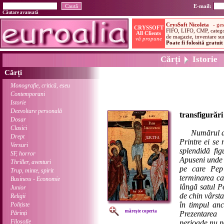
E-mail:
Căutare avansată
Cărți
Istorie
Cărți
Monografie, critică, eseu
Contemporani
Istorie
Dezvoltare personală
transfigurări
Dosar
Clasici
Numărul de
Drept
Printre ei se
Versuri
splendidă fig
SF, horror
Apuseni unde e
Thriller, aventuri
pe care Pep 
Trup, minte, spirit
terminarea ca
Business - Economie
lângă satul P
Junior
de chin vârst
Religii
în timpul anc
Polițiste
mărește coperta
Părinți
Prezentarea 
Filosofie
perioade nu po