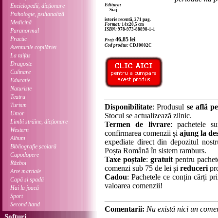
Enciclopedii, dicționare
Editura:
Siaj
Psihologie, psihanaliză
istorie recentă, 271 pag.
Medicină
Format:
14x20,5 cm
ISBN:
978-973-88898-1-1
Paranormal
Practic
46,85
lei
Preț:
Cod produs:
CDJ0002C
Aventurile copilăriei
La taifas
Dragoste
Culinare
Educație
Naturiste
Teatru
Turism
Disponibilitate
: Produsul
se află pe
Umor
Stocul se actualizează zilnic.
Limbi străine, dicționare
Termen de livrare
: pachetele su
Western
confirmarea comenzii și
ajung la des
Album
expediate direct din depozitul nostru
Bibliografie școlară
Poșta Română în sistem ramburs.
Capodopere
Taxe poștale
:
gratuit
pentru pachet
Război
comenzi sub 75 de lei și
reduceri
pro
Arte marțiale
Cadou
: Pachetele ce conțin cărți p
Capă și spadă
valoarea comenzii!
Hai la joacă
Sport
Second hand
Comentarii:
Nu există nici un comen
Softuri