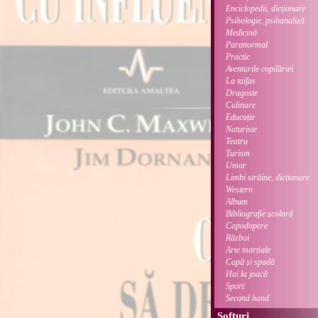
Enciclopedii, dicționare
Psihologie, psihanaliză
Medicină
Paranormal
Practic
Aventurile copilăriei
La taifas
Dragoste
Culinare
Educație
Naturiste
Teatru
Turism
Umor
Limbi străine, dicționare
Western
Album
Bibliografie școlară
Capodopere
Război
Arte marțiale
Capă și spadă
Hai la joacă
Sport
Second hand
Softuri