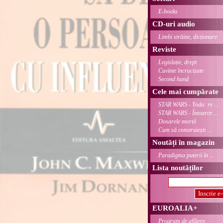
E-books
CD-uri audio
Limbi străine, dicționare
Reviste
Legislație, drept
Cuvinte încrucișate
Second hand
Cele mai cumpărate
STAR WARS - Yoda: re ...
STAR WARS - Întoarce ...
Dosarele morții
Cum să construiești ...
Noutăți în magazin
Paradigma puterii în ...
Lista noutăților
EUROALIA+
Program de afiliere