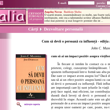
E-mail:
parola:
Cont nou
|
Con
Cărți
Dezvoltare personală
Cum să devii o persoană cu influență - ediția 
John C. Maxw
cum să ai un impact pozitiv asupra vieților
În fiecare zi intrăm în contact cu o m
prieteni, colegi, cunoștințe întâmplătoare.
spunem influențează într-o formă sau alta pe 
Dar oare ce impact avem asupra lor? Dacă dor
sau să ai un efect pozitiv asupra lumii cu car
să devii o persoană cu influență. Fără influ
are importanță care îți sunt țelurile în viață 
poți face rapid, mai eficient, iar contribuți
durată dacă înveți să devii o persoană cu
dezvoltă în etape. Această carte este un ghid
personale de a avea un impact pozitiv asupra 
mărește coperta
și asupra unor oameni pe care, poate, nu-i