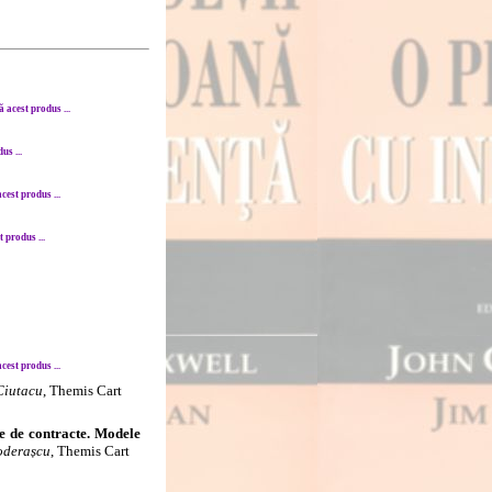
acest produs ...
s ...
est produs ...
 produs ...
est produs ...
Ciutacu
, Themis Cart
e de contracte. Modele
Toderașcu
, Themis Cart