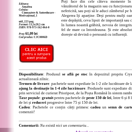
Poți face din cele câteva momente în 
Editura:
vânzătorul de la magazin sau cu funcționarul
Amaltea
Coleția:
nefericită, sau poți să le aduci zâmbetul pe b
Cunoaștere & Autoeducare -
Alegerea îți aparține. Deși pentru mulți oam
Motivațional, 1
este depășită, ceva lipsit de importanță sau c
util, 223 pag.
în lumea noastră grăbită, nevoia de integrita
Format:
13,5x20,5 cm
ISBN:
978-973-162-064-0
fel de mare ca întotdeauna. Și este absolut
61,09
lei
dorește să devină o persoană cu influență.
Preț:
Cod produs:
CJC0006D
Disponibilitate
: Produsul
se află pe stoc
în depozitul propriu Crys
actualizează zilnic.
Termen de livrare
: pachetele sunt expediate în 1-2 zile lucrătoare de 
ajung la destinație în 1-4 zile lucrătoare
. Produsele sunt expediate di
prin serviciul de curierat Prioripost, de la Poșta Română în sistem ramb
Taxe poștale
:
gratuit
pentru pachetele de
peste 150 de lei
, între 6 și 
de lei și
reduceri
progresive între 75 și 150 de lei.
Cadou
: Pachetele ce conțin cărți primesc
cadou
un
semn de cart
comenzii!
Comentarii:
Nu există nici un comentariu...