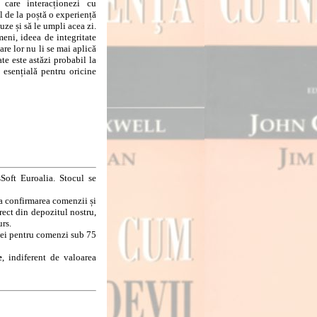
care interacționezi cu
 de la poștă o experiență
uze și să le umpli acea zi.
eni, ideea de integritate
are lor nu li se mai aplică
te este astăzi probabil la
 esențială pentru oricine
Soft Euroalia. Stocul se
la confirmarea comenzii și
rect din depozitul nostru,
urs.
8 lei pentru comenzi sub 75
e
, indiferent de valoarea