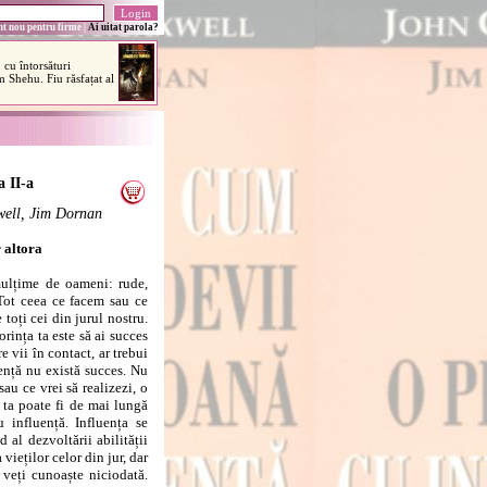
t nou pentru firme
|
Ai uitat parola?
a II-a
ell, Jim Dornan
 altora
ulțime de oameni: rude,
 Tot ceea ce facem sau ce
toți cei din jurul nostru.
ința ta este să ai succes
e vii în contact, ar trebui
ență nu există succes. Nu
sau ce vrei să realizezi, o
a ta poate fi de mai lungă
 influență. Influența se
 al dezvoltării abilității
vieților celor din jur, dar
 veți cunoaște niciodată.