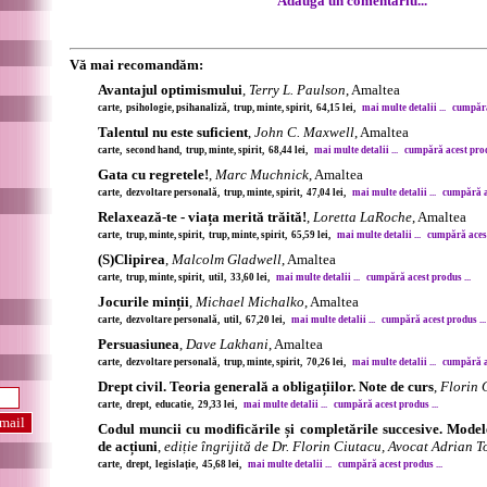
Adaugă un comentariu...
Vă mai recomandăm:
Avantajul optimismului
,
Terry L. Paulson
, Amaltea
carte, psihologie, psihanaliză, trup, minte, spirit, 64,15 lei,
mai multe detalii ...
cumpără 
Talentul nu este suficient
,
John C. Maxwell
, Amaltea
carte, second hand, trup, minte, spirit, 68,44 lei,
mai multe detalii ...
cumpără acest produ
Gata cu regretele!
,
Marc Muchnick
, Amaltea
carte, dezvoltare personală, trup, minte, spirit, 47,04 lei,
mai multe detalii ...
cumpără ac
Relaxează-te - viața merită trăită!
,
Loretta LaRoche
, Amaltea
carte, trup, minte, spirit, trup, minte, spirit, 65,59 lei,
mai multe detalii ...
cumpără acest
(S)Clipirea
,
Malcolm Gladwell
, Amaltea
carte, trup, minte, spirit, util, 33,60 lei,
mai multe detalii ...
cumpără acest produs ...
Jocurile minții
,
Michael Michalko
, Amaltea
carte, dezvoltare personală, util, 67,20 lei,
mai multe detalii ...
cumpără acest produs ...
Persuasiunea
,
Dave Lakhani
, Amaltea
carte, dezvoltare personală, trup, minte, spirit, 70,26 lei,
mai multe detalii ...
cumpără ac
Drept civil. Teoria generală a obligațiilor. Note de curs
,
Florin 
carte, drept, educatie, 29,33 lei,
mai multe detalii ...
cumpără acest produs ...
Codul muncii cu modificările și completările succesive. Model
de acțiuni
,
ediție îngrijită de Dr. Florin Ciutacu, Avocat Adrian 
carte, drept, legislație, 45,68 lei,
mai multe detalii ...
cumpără acest produs ...