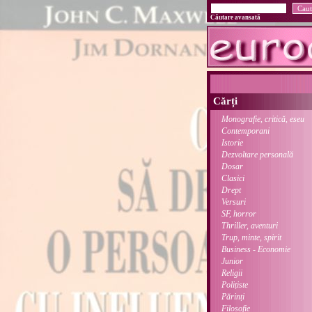
Căutare avansată
Cărți
Monografie, critică, eseu
Contemporani
Istorie
Dezvoltare personală
Dosar
Clasici
Drept
Versuri
SF, horror
Thriller, aventuri
Trup, minte, spirit
Business - Economie
Junior
Religii
Polițiste
Părinți
Filosofie