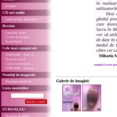
în realiza
E-books
utilizatoril
CD-uri audio
Deși are 
ghidul pra
Limbi străine, dicționare
care dores
Reviste
lucru în Mi
Legislație, drept
vor să util
Cuvinte încrucișate
de date în 
Second hand
modul de t
Cele mai cumpărate
către cei c
STAR WARS - Yoda: re ...
Mihaela M
Dosarele morții
Cum să construiești ...
cumpără acest prod
STAR WARS - Întoarce ...
Noutăți în magazin
Galerie de imagini:
Paradigma puterii în ...
Lista noutăților
EUROALIA+
Program de afiliere