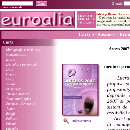
E-mail:
Căutare avansată
Cărți
Business - Eco
Cărți
Access 2007 
Monografie, critică, eseu
Contemporani
Istorie
Dezvoltare personală
meniuri și c
Dosar
Clasici
Lucr
Drept
propuse și
Versuri
profesioni
SF, horror
Thriller, aventuri
deprinde 
Trup, minte, spirit
2007 și pe
Business - Economie
sistem de
Junior
rezolvării
Religii
Acest ghid
Polițiste
mărește coperta
Părinți
în manage
Filosofie