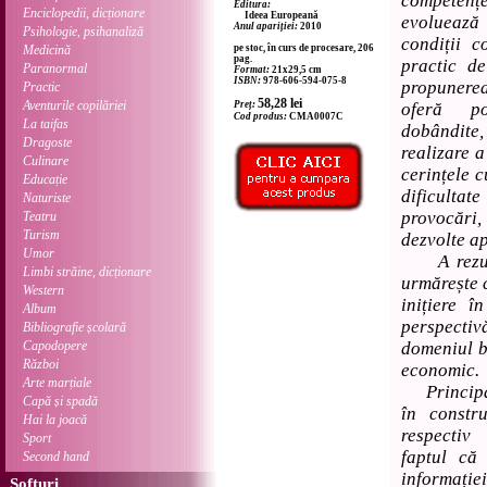
competenț
Editura:
Enciclopedii, dicționare
Ideea Europeană
evoluează
Anul apariției:
2010
Psihologie, psihanaliză
condiții c
Medicină
pe stoc, în curs de procesare, 206
pag.
practic d
Paranormal
Format:
21x29,5 cm
ISBN:
978-606-594-075-8
propunerea
Practic
58,28
lei
Aventurile copilăriei
Preț:
oferă pos
Cod produs:
CMA0007C
La taifas
dobândite, 
Dragoste
realizare a
Culinare
cerințele c
Educație
dificulta
Naturiste
provocări, 
Teatru
Turism
dezvolte ap
Umor
A rezulta
Limbi străine, dicționare
urmărește 
Western
inițiere 
Album
perspecti
Bibliografie școlară
Capodopere
domeniul b
Război
economic.
Arte marțiale
Principale
Capă și spadă
în constr
Hai la joacă
respectiv
Sport
faptul că 
Second hand
informației
Softuri