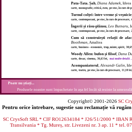
Pata-Tata. Șah
,
Diana Adamek
, Idee
carte, monografie, critică, eseu, pe stoc, în curs de
Turnul colței: între vreme și veșnicie
carte, contemporani, pe stoc, în curs de procesare, 
Îngerii și râsu-plânsu
,
Leo Butnaru
, 
carte, contemporani, pe stoc, în curs de procesare, 
Cum să construiești relații de afa
Boothman
, Amaltea
carte, business - economie, trup, minte, spirit, 38,6
Woody Allen: bufon și filsof
,
Dana D
carte, dosar, cinema, 36,63 lei,
mai multe detalii ..
Acompaniatorul
,
Alexandr Galin
, Id
carte, teatru, pe stoc, în curs de procesare, 11,10 le
Poate nu știați...
Produsele noastre sunt împachetate în așa fel încât să reziste la umezeală.
Copyright© 2001-2026
SC Cr
Pentru orice întrebare, sugestie sau reclamație vă rugăm 
SC CrysSoft SRL * CIF RO12634184 * J26/51/2000 * IB
Transilvania * Tg. Mureș, str. Livezeni nr. 3 ap. 11 * tel.
07