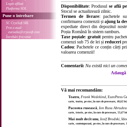
Login afiliați
Disponibilitate
: Produsul
se află pe
Platforma SOL
Stocul se actualizează zilnic.
Pune o întrebare
Termen de livrare
: pachetele su
confirmarea comenzii și
ajung la des
SC CrysSoft SRL
expediate direct din depozitul nostru
Prin e-mail:
Poșta Română în sistem ramburs.
euroalia@cryssoft.com
Taxe poștale
:
gratuit
pentru pachet
Întrebări frecvente
comenzi sub 75 de lei și
reduceri
pro
Cadou
: Pachetele ce conțin cărți p
valoarea comenzii!
Comentarii:
Nu există nici un comen
Adaugă 
Vă mai recomandăm:
Teatru
,
Frank Wedekind
, EuroPress G
carte, teatru, pe stoc, în curs de procesare, 46,62 le
Pacostea rusească
,
Ion Rusu Abrude
carte, istorie, pe stoc, în curs de procesare, 53,47 l
Mai mult decît unu
,
Iosif Brodski
, Id
carte, contemporani, pe stoc, în curs de procesare,