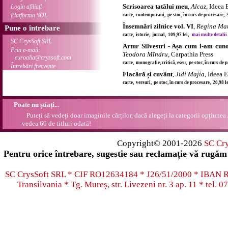
Scrisoarea tatălui meu
,
Alcaz
, Ideea
Login afiliați
Platforma SOL
carte, contemporani, pe stoc, în curs de procesare, 
Însemnări zilnice vol. VI
,
Regina Mar
Pune o întrebare
carte, istorie, jurnal, 109,97 lei,
mai multe detalii .
SC CrysSoft SRL
Artur Silvestri - Așa cum l-am cun
Prin e-mail:
Teodora Mîndru
, Carpathia Press
euroalia@cryssoft.com
carte, monografie, critică, eseu, pe stoc, în curs de
Întrebări frecvente
Flacără și cuvânt
,
Jidi Majia
, Ideea 
carte, versuri, pe stoc, în curs de procesare, 20,98 
Poate nu știați...
Puteți să vedeți doar imaginile cărților, dacă alegeți la categorii opțiunea
vedea 60 de titluri odată!
Copyright© 2001-2026
SC Cr
Pentru orice întrebare, sugestie sau reclamație vă rugăm 
SC CrysSoft SRL * CIF RO12634184 * J26/51/2000 * IB
Transilvania * Tg. Mureș, str. Livezeni nr. 3 ap. 11 * tel.
07