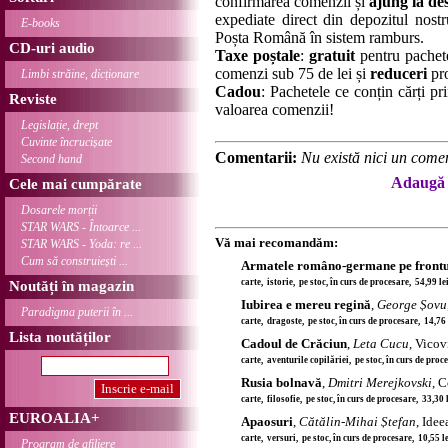
confirmarea comenzii și
ajung la des
expediate direct din depozitul nostru
E-books
Poșta Română în sistem ramburs.
CD-uri audio
Taxe poștale
:
gratuit
pentru pachet
comenzi sub 75 de lei și
reduceri
pro
Limbi străine, dicționare
Cadou
: Pachetele ce conțin cărți p
Reviste
valoarea comenzii!
Legislație, drept
Cuvinte încrucișate
Comentarii:
Nu există nici un comen
Second hand
Adaugă 
Cele mai cumpărate
Dosarele morții
STAR WARS - Întoarce ...
Vă mai recomandăm:
STAR WARS - Yoda: re ...
Cum să construiești ...
Armatele româno-germane pe frontul
carte, istorie, pe stoc, în curs de procesare, 54,99 l
Noutăți în magazin
Iubirea e mereu regină
,
George Șovu
Paradigma puterii în ...
carte, dragoste, pe stoc, în curs de procesare, 14,76
Lista noutăților
Cadoul de Crăciun
,
Leta Cucu
, Vicov
carte, aventurile copilăriei, pe stoc, în curs de proc
Rusia bolnavă
,
Dmitri Merejkovski
, 
carte, filosofie, pe stoc, în curs de procesare, 33,30
EUROALIA+
Apaosuri
,
Cătălin-Mihai Ștefan
, Ide
carte, versuri, pe stoc, în curs de procesare, 10,55 
Program de afiliere