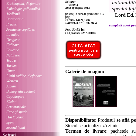
naționali
Editura:
Enciclopedii, dicționare
Vicovia
special faț
Anul apariției:
2013
Psihologie, psihanaliză
Medicină
pe stoc, în curs de procesare, 317
Lord Ed. 
pag.
Paranormal
Format:
14x20,5 cm
ISBN:
978-973-1902-94-4
Practic
cumpără acest prod
Aventurile copilăriei
35,45
lei
Preț:
Cod produs:
CMA0010C
La taifas
Dragoste
Culinare
Educație
Naturiste
Teatru
Turism
Umor
Galerie de imagini:
Limbi străine, dicționare
Western
Album
Bibliografie școlară
Capodopere
Război
Arte marțiale
Capă și spadă
Hai la joacă
Disponibilitate
: Produsul
se află pe
Sport
Stocul se actualizează zilnic.
Second hand
Termen de livrare
: pachetele su
Softuri