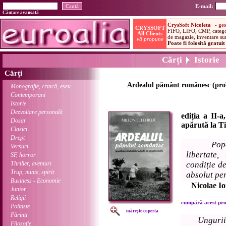
E-mail:
Căutare avansată
Cărți
Istorie
Cărți
Ardealul pământ românesc (pro
Monografie, critică, eseu
Contemporani
Istorie
Dezvoltare personală
ediția a II-a
Dosar
apărută la T
Clasici
Drept
Pop
Versuri
libertate,
SF, horror
Thriller, aventuri
condiție de
Trup, minte, spirit
absolut pen
Business - Economie
Nicolae I
Junior
Religii
cumpără acest prod
Polițiste
mărește coperta
Părinți
Ungurii
Filosofie